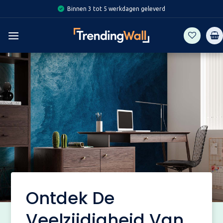
Skip
Binnen 3 tot 5 werkdagen geleverd
to
content
Ontdek De
Veelzijdigheid Van