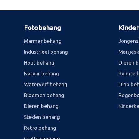
Fotobehang
Kinde
Marmer behang
Jongens
Industrieel behang
Meisjes
Hout behang
Dieren 
Natuur behang
Ruimte 
Waterverf behang
Dino be
Bloemen behang
Regenbo
Dieren behang
Kinderk
Steden behang
Retro behang
Graffiti behang