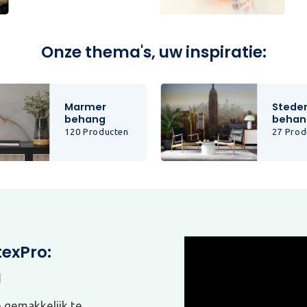
Onze thema's, uw inspiratie:
Marmer
Stede
behang
behan
120 Producten
27 Prod
texPro:
g
e gemakkelijk te