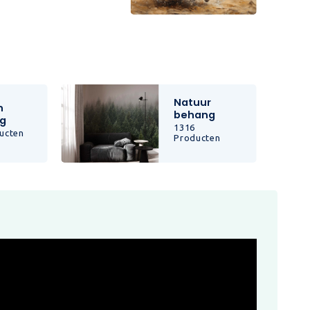
Natuur
n
behang
g
1316
ucten
Producten