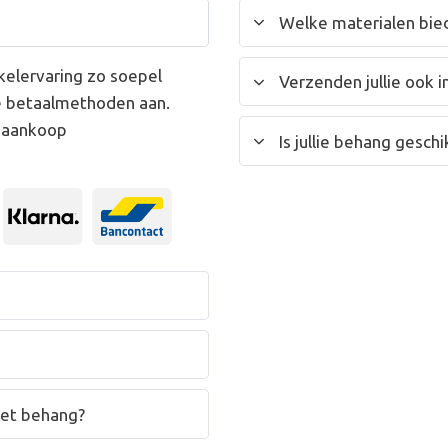
Welke materialen bied
kelervaring zo soepel
Verzenden jullie ook i
e betaalmethoden aan.
w aankoop
Is jullie behang gesc
het behang?