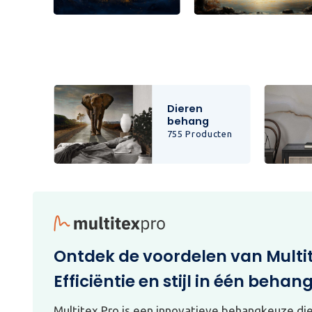
Dieren
behang
cten
755 Producten
Ontdek de voordelen van Multi
Efficiëntie en stijl in één behan
Multitex Pro is een innovatieve behangkeuze di