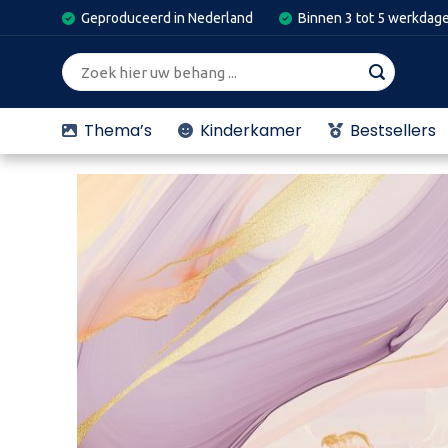
Skip
Geproduceerd in Nederland
Binnen 3 tot 5 werkdag
to
content
Zoeken
naar:
Thema’s
Kinderkamer
Bestsellers