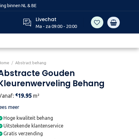
ing binnen NL & BE
Livechat
Ma - za 09:00 - 20:00
Home
/
Abstract behang
Abstracte Gouden
Kleurenwerveling Behang
€
Vanaf:
19.95
m²
lees meer
Hoge kwaliteit behang
Uitstekende klantenservice
Gratis verzending