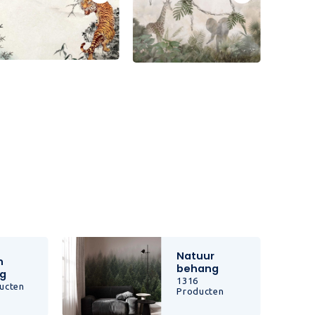
Natuur
n
behang
g
1316
ucten
Producten