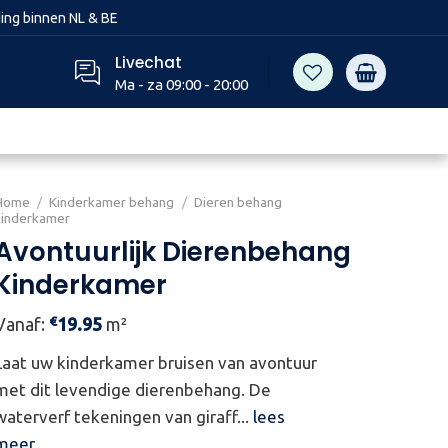
ing binnen NL & BE
Livechat
Ma - za 09:00 - 20:00
Home
/
Kinderkamer behang
/
Dieren behang
kinderkamer
Avontuurlijk Dierenbehang
Kinderkamer
€
Vanaf:
19.95
m²
Laat uw kinderkamer bruisen van avontuur
met dit levendige dierenbehang. De
waterverf tekeningen van giraff...
lees
meer