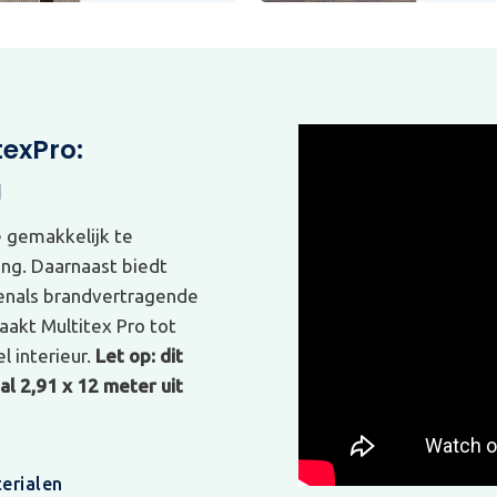
texPro:
g
e gemakkelijk te
ing. Daarnaast biedt
venals brandvertragende
akt Multitex Pro tot
l interieur.
Let op: dit
l 2,91 x 12 meter uit
erialen