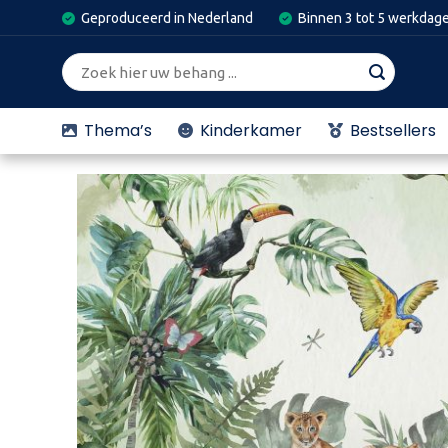
Skip
Geproduceerd in Nederland
Binnen 3 tot 5 werkdag
to
content
Zoeken
naar:
Thema’s
Kinderkamer
Bestsellers