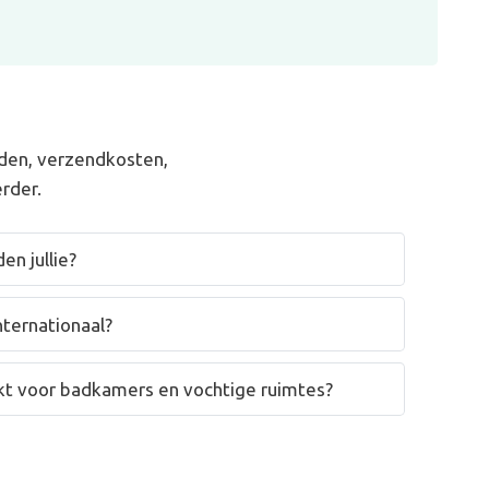
den, verzendkosten,
rder.
en jullie?
nternationaal?
hikt voor badkamers en vochtige ruimtes?