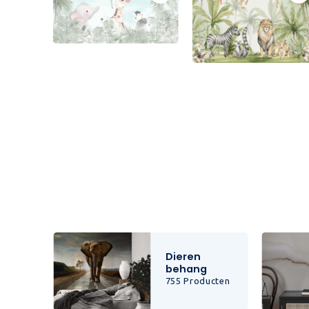
Dieren
behang
cten
755 Producten