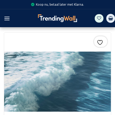
Skip
Koop nu, betaal later met Klarna.
to
content