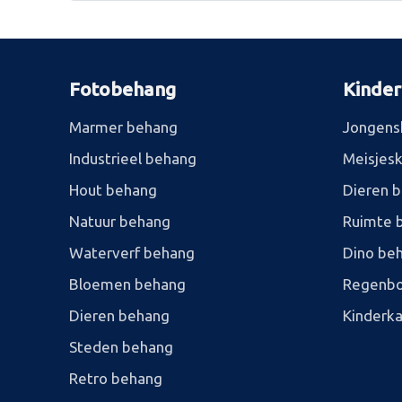
Fotobehang
Kinde
Marmer behang
Jongens
Industrieel behang
Meisjes
Hout behang
Dieren 
Natuur behang
Ruimte 
Waterverf behang
Dino be
Bloemen behang
Regenbo
Dieren behang
Kinderk
Steden behang
Retro behang