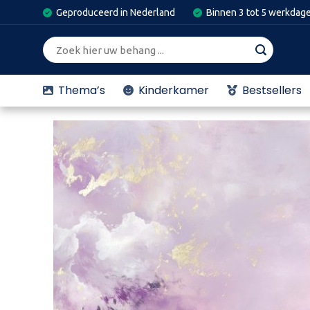
Skip
Geproduceerd in Nederland
Binnen 3 tot 5 werkdag
to
content
Zoeken
naar:
Thema’s
Kinderkamer
Bestsellers