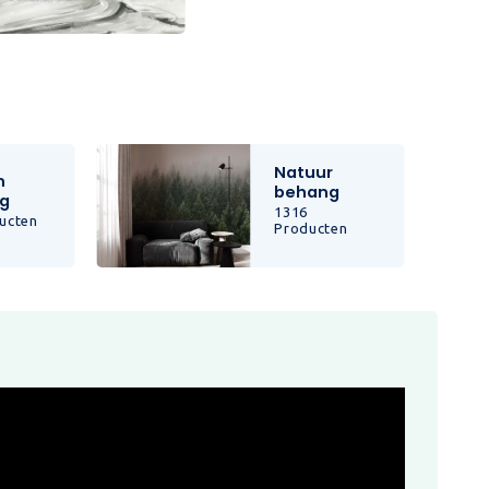
Natuur
n
behang
g
1316
ucten
Producten