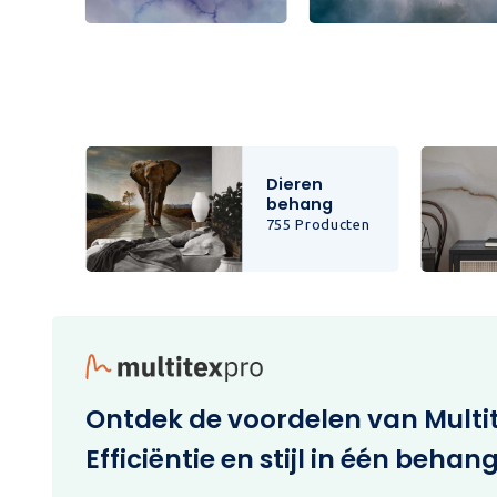
Dieren
behang
cten
755 Producten
Ontdek de voordelen van Multi
Efficiëntie en stijl in één behan