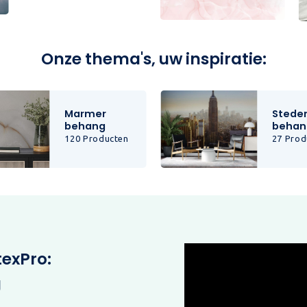
Onze thema's, uw inspiratie:
Marmer
Stede
behang
behan
120 Producten
27 Prod
texPro:
g