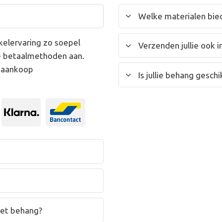
Welke materialen bied
kelervaring zo soepel
Verzenden jullie ook i
e betaalmethoden aan.
w aankoop
Is jullie behang gesc
het behang?