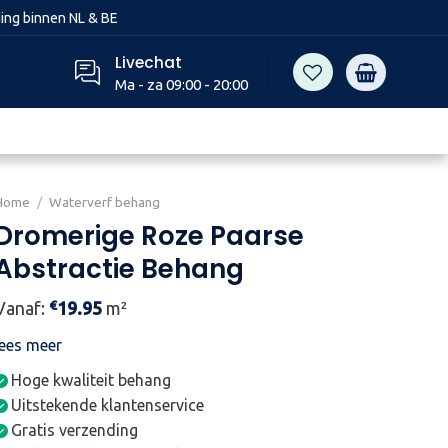
ing binnen NL & BE
Livechat
Ma - za 09:00 - 20:00
Home
/
Waterverf behang
Dromerige Roze Paarse
Abstractie Behang
€
Vanaf:
19.95
m²
lees meer
Hoge kwaliteit behang
Uitstekende klantenservice
Gratis verzending