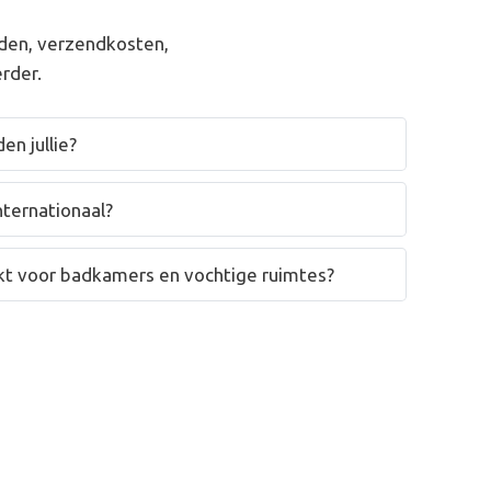
den, verzendkosten,
rder.
en jullie?
nternationaal?
hikt voor badkamers en vochtige ruimtes?