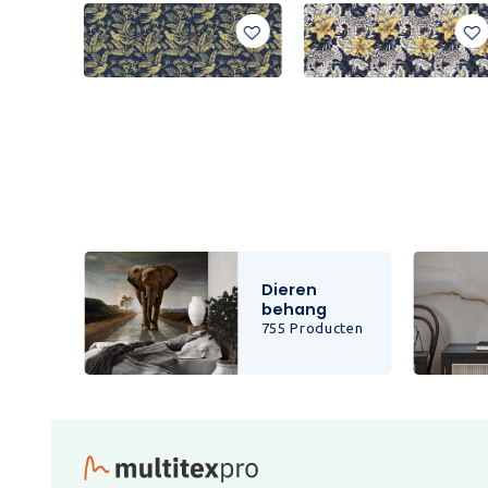
Dieren
behang
cten
755 Producten