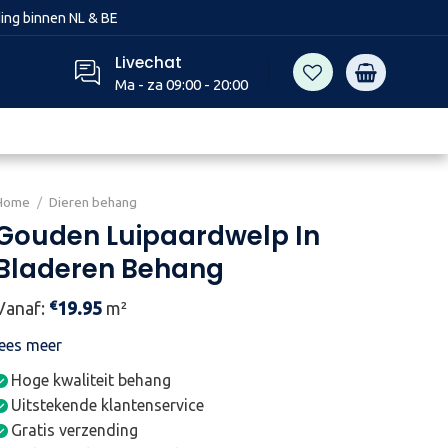
ing binnen NL & BE
Livechat
Ma - za 09:00 - 20:00
Home
/
Dieren behang
Gouden Luipaardwelp In
Bladeren Behang
€
Vanaf:
19.95
m²
lees meer
Hoge kwaliteit behang
Uitstekende klantenservice
Gratis verzending