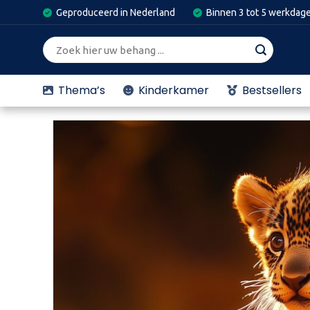
Skip
Geproduceerd in Nederland
Binnen 3 tot 5 werkdag
to
content
Zoeken
naar:
Thema’s
Kinderkamer
Bestsellers