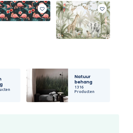
Natuur
n
behang
g
1316
ucten
Producten