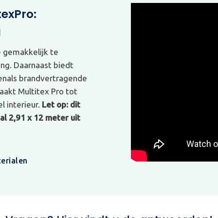
texPro:
g
e gemakkelijk te
ing. Daarnaast biedt
venals brandvertragende
akt Multitex Pro tot
l interieur.
Let op: dit
l 2,91 x 12 meter uit
erialen