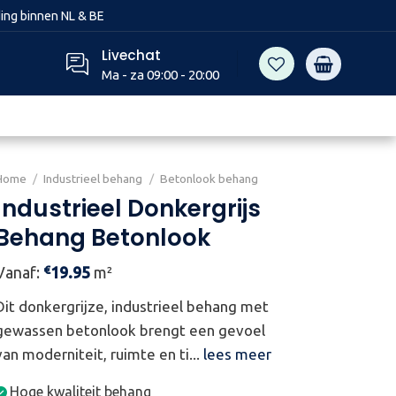
ing binnen NL & BE
Livechat
Ma - za 09:00 - 20:00
Home
/
Industrieel behang
/
Betonlook behang
Industrieel Donkergrijs
Behang Betonlook
€
Vanaf:
19.95
m²
Dit donkergrijze, industrieel behang met
gewassen betonlook brengt een gevoel
van moderniteit, ruimte en ti...
lees meer
Hoge kwaliteit behang