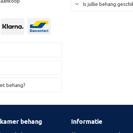
w aankoop
Is jullie behang gesc
het behang?
rkamer behang
Informatie