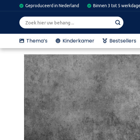
Skip
Geproduceerd in Nederland
Binnen 3 tot 5 werkdag
to
content
Zoeken
naar:
Thema’s
Kinderkamer
Bestsellers