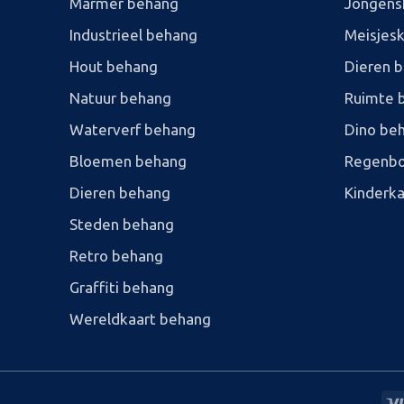
Marmer behang
Jongens
Industrieel behang
Meisjes
Hout behang
Dieren 
Natuur behang
Ruimte 
Waterverf behang
Dino be
Bloemen behang
Regenbo
Dieren behang
Kinderk
Steden behang
Retro behang
Graffiti behang
Wereldkaart behang