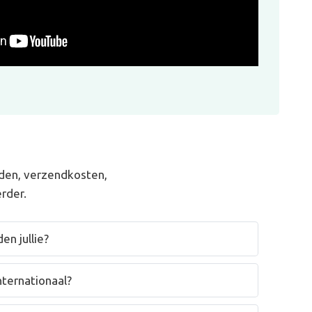
den, verzendkosten,
rder.
en jullie?
nternationaal?