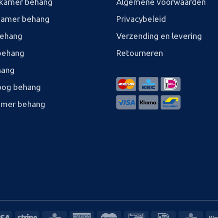
kamer behang
Algemene voorwaarden
kamer behang
Privacybeleid
behang
Verzending en levering
behang
Retourneren
hang
og behang
amer behang