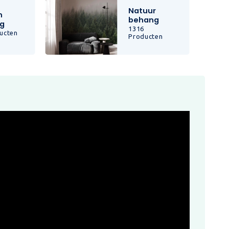
Natuur
n
behang
g
1316
ucten
Producten