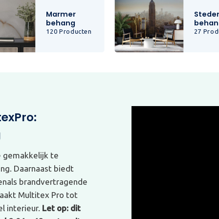
Marmer
Stede
behang
behan
120 Producten
27 Prod
texPro:
g
e gemakkelijk te
ing. Daarnaast biedt
venals brandvertragende
akt Multitex Pro tot
l interieur.
Let op: dit