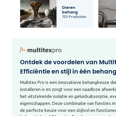
Dieren
behang
cten
755 Producten
Ontdek de voordelen van Multi
Efficiëntie en stijl in één behan
Multitex Pro is een innovatieve behangkeuze di
installeren is en zorgt voor een naadloze afwerk
het uitstekende isolatie en geluidsabsorptie, e
eigenschappen. Deze combinatie van functies ma
de perfecte keuze voor een stijlvol en functionee