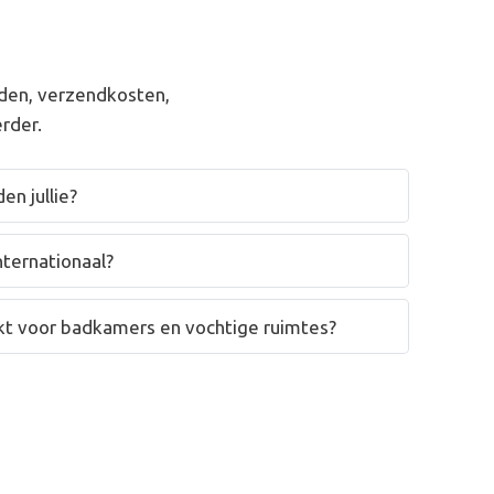
den, verzendkosten,
rder.
en jullie?
nternationaal?
hikt voor badkamers en vochtige ruimtes?