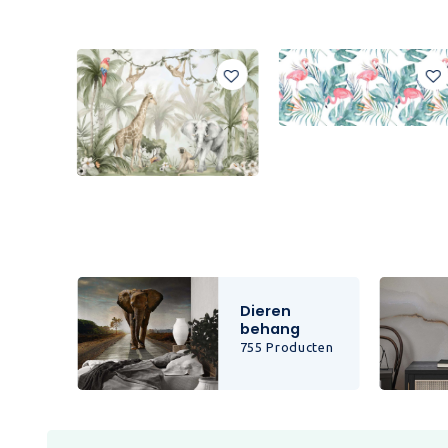
Dieren
behang
cten
755 Producten