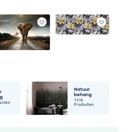
Natuur
n
behang
g
1316
ucten
Producten