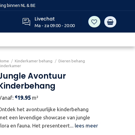
ing binnen NL & BE
Livechat
Ma - za 09:00 - 20:00
Home
/
Kinderkamer behang
/
Dieren behang
kinderkamer
Jungle Avontuur
Kinderbehang
€
Vanaf:
19.95
m²
Ontdek het avontuurlijke kinderbehang
met een levendige showcase van jungle
flora en fauna. Het presenteert...
lees meer