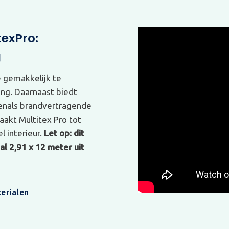
texPro:
g
e gemakkelijk te
ing. Daarnaast biedt
venals brandvertragende
akt Multitex Pro tot
l interieur.
Let op: dit
l 2,91 x 12 meter uit
erialen