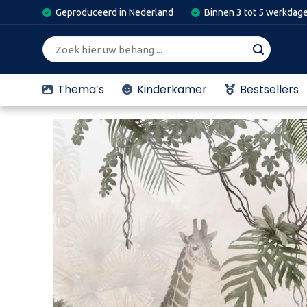
Skip
Geproduceerd in Nederland
Binnen 3 tot 5 werkdag
to
content
Zoeken
naar:
Thema’s
Kinderkamer
Bestsellers