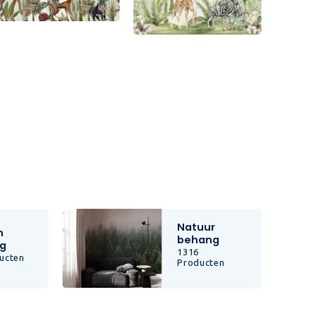
Natuur
n
behang
g
1316
ucten
Producten