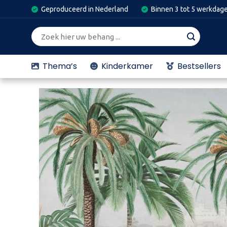
Skip
Geproduceerd in Nederland
Binnen 3 tot 5 werkdag
to
content
Zoeken
naar:
Thema’s
Kinderkamer
Bestsellers