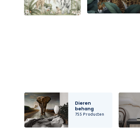
Dieren
behang
cten
755 Producten