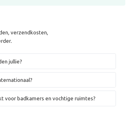
den, verzendkosten,
rder.
en jullie?
nternationaal?
hikt voor badkamers en vochtige ruimtes?