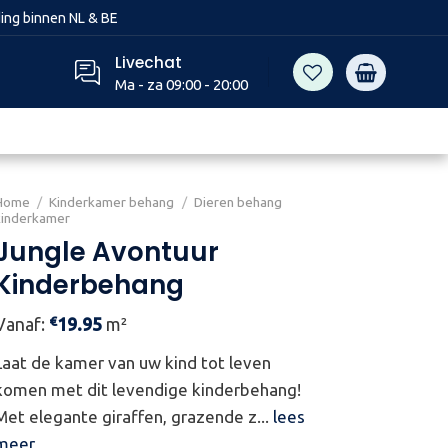
ing binnen NL & BE
Livechat
Ma - za 09:00 - 20:00
Home
/
Kinderkamer behang
/
Dieren behang
kinderkamer
Jungle Avontuur
Kinderbehang
€
Vanaf:
19.95
m²
Laat de kamer van uw kind tot leven
komen met dit levendige kinderbehang!
Met elegante giraffen, grazende z...
lees
meer