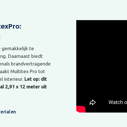
texPro:
g
e gemakkelijk te
ing. Daarnaast biedt
venals brandvertragende
akt Multitex Pro tot
l interieur.
Let op: dit
l 2,91 x 12 meter uit
erialen