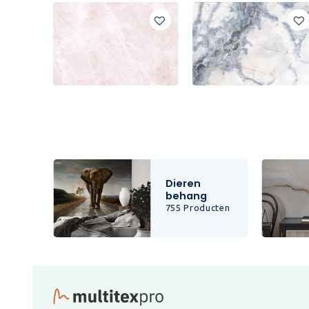
Dieren
behang
cten
755 Producten