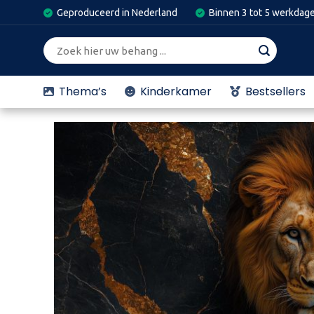
Skip
Geproduceerd in Nederland
Binnen 3 tot 5 werkdag
to
content
Zoeken
naar:
Thema’s
Kinderkamer
Bestsellers