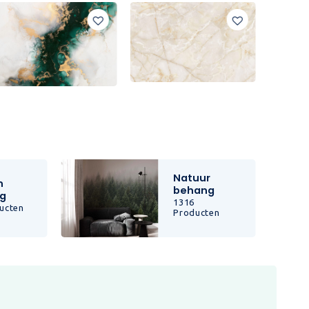
Natuur
n
behang
g
1316
ucten
Producten