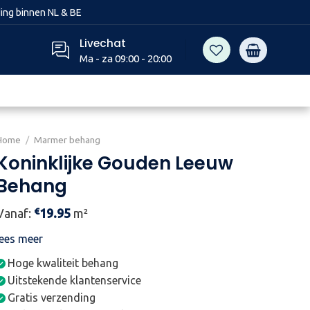
ing binnen NL & BE
Livechat
Ma - za 09:00 - 20:00
Home
/
Marmer behang
Koninklijke Gouden Leeuw
Behang
€
Vanaf:
19.95
m²
lees meer
Hoge kwaliteit behang
Uitstekende klantenservice
Gratis verzending