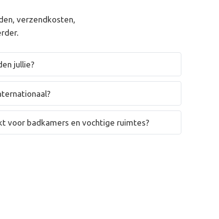
den, verzendkosten,
rder.
en jullie?
nternationaal?
hikt voor badkamers en vochtige ruimtes?