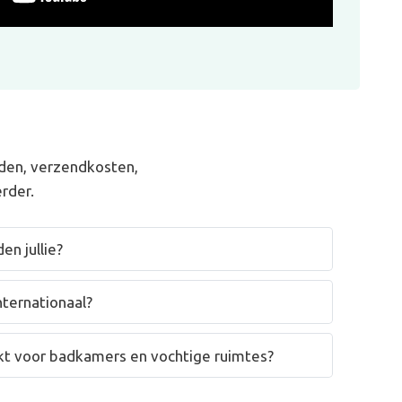
den, verzendkosten,
rder.
en jullie?
nternationaal?
hikt voor badkamers en vochtige ruimtes?