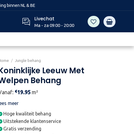
ing binnen NL & BE
Livechat
Ma - za 09:00 - 20:00
Home
/
Jungle behang
Koninklijke Leeuw Met
Welpen Behang
€
Vanaf:
19.95
m²
lees meer
Hoge kwaliteit behang
Uitstekende klantenservice
Gratis verzending