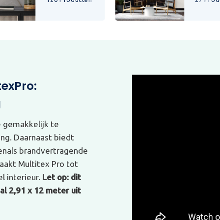
texPro:
g
e gemakkelijk te
ing. Daarnaast biedt
venals brandvertragende
akt Multitex Pro tot
l interieur.
Let op: dit
l 2,91 x 12 meter uit