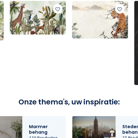
Onze thema's, uw inspiratie:
Marmer
Stede
behang
behan
120 Producten
27 Prod