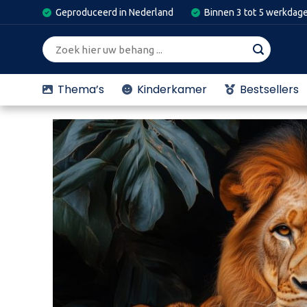
Skip
Geproduceerd in Nederland
Binnen 3 tot 5 werkdag
to
content
Zoeken
naar:
Thema’s
Kinderkamer
Bestsellers