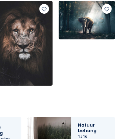
Natuur
n
behang
g
1316
ucten