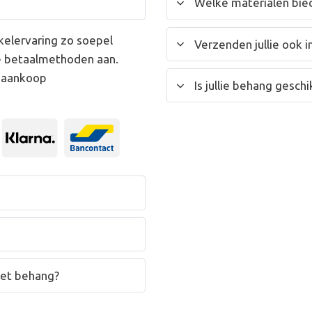
Welke materialen bied
kelervaring zo soepel
Verzenden jullie ook i
e betaalmethoden aan.
w aankoop
Is jullie behang gesc
het behang?