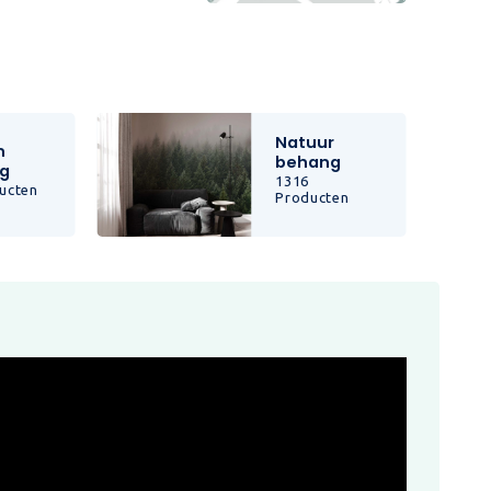
Natuur
n
behang
g
1316
ucten
Producten