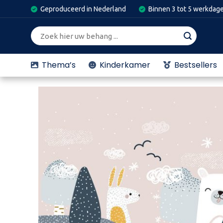
Skip
Geproduceerd in Nederland
Binnen 3 tot 5 werkdag
to
content
Zoeken
naar:
Thema’s
Kinderkamer
Bestsellers