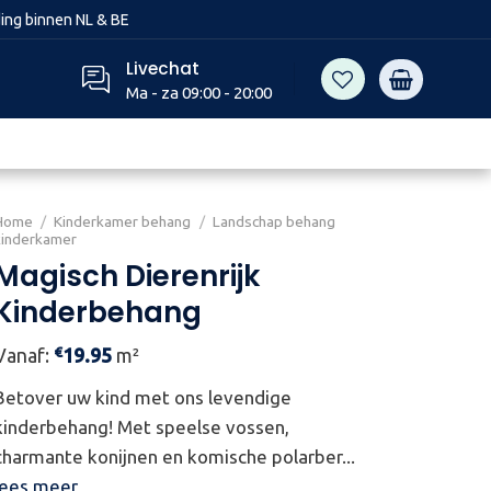
ing binnen NL & BE
Livechat
Ma - za 09:00 - 20:00
Home
/
Kinderkamer behang
/
Landschap behang
kinderkamer
Magisch Dierenrijk
Kinderbehang
€
Vanaf:
19.95
m²
Betover uw kind met ons levendige
kinderbehang! Met speelse vossen,
charmante konijnen en komische polarber...
lees meer