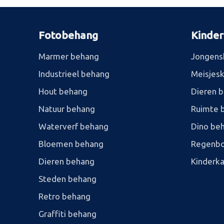
Fotobehang
Kinde
Marmer behang
Jongens
Industrieel behang
Meisjes
Hout behang
Dieren 
Natuur behang
Ruimte 
Waterverf behang
Dino be
Bloemen behang
Regenbo
Dieren behang
Kinderk
Steden behang
Retro behang
Graffiti behang