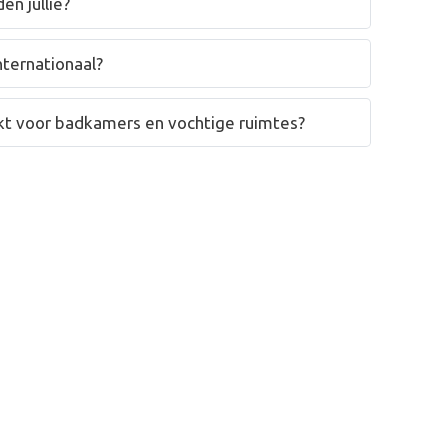
en jullie?
nternationaal?
hikt voor badkamers en vochtige ruimtes?