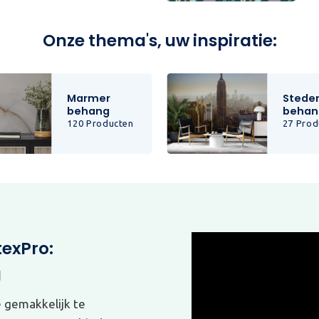
Onze thema's, uw inspiratie:
Marmer
Stede
behang
behan
120 Producten
27 Prod
texPro:
g
e gemakkelijk te