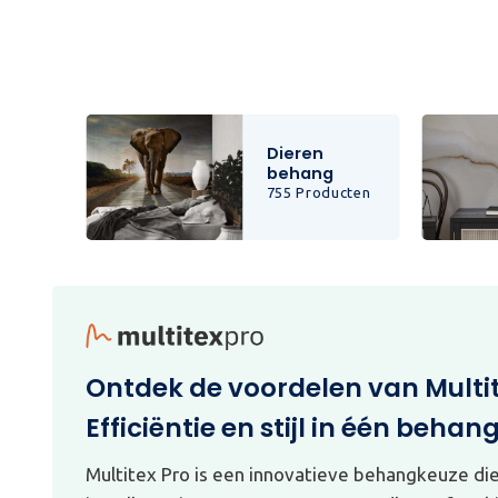
Dieren
behang
cten
755 Producten
Ontdek de voordelen van Multi
Efficiëntie en stijl in één behan
Multitex Pro is een innovatieve behangkeuze di