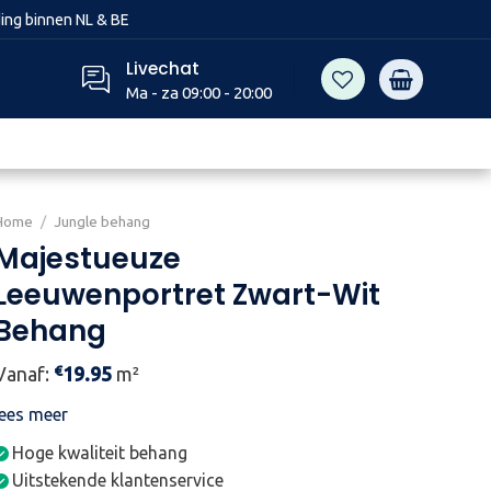
ing binnen NL & BE
Livechat
Ma - za 09:00 - 20:00
Home
/
Jungle behang
Majestueuze
Leeuwenportret Zwart-Wit
Behang
€
Vanaf:
19.95
m²
lees meer
Hoge kwaliteit behang
Uitstekende klantenservice