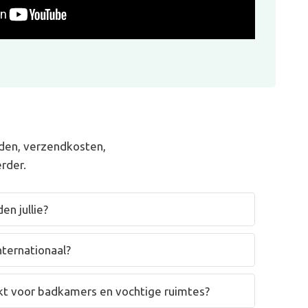
den, verzendkosten,
rder.
en jullie?
nternationaal?
hikt voor badkamers en vochtige ruimtes?