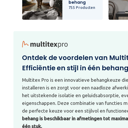
behang
cten
755 Producten
Ontdek de voordelen van Multi
Efficiëntie en stijl in één behan
Multitex Pro is een innovatieve behangkeuze di
installeren is en zorgt voor een naadloze afwerk
het uitstekende isolatie en geluidsabsorptie, e
eigenschappen. Deze combinatie van functies ma
de perfecte keuze voor een stijlvol en functionee
behang is beschikbaar in afmetingen tot maximaa
één stuk.