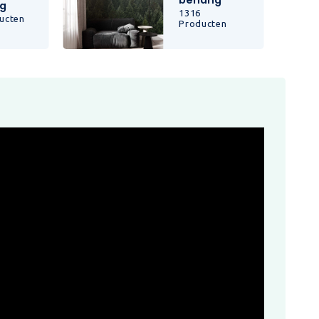
behang
g
1316
ucten
Producten