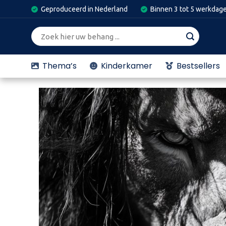
Skip
Geproduceerd in Nederland
Binnen 3 tot 5 werkdag
to
content
Zoeken
naar:
Thema’s
Kinderkamer
Bestsellers