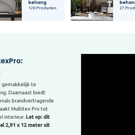
behang
behan
120 Producten
27 Prod
texPro:
g
e gemakkelijk te
ing. Daarnaast biedt
venals brandvertragende
akt Multitex Pro tot
l interieur.
Let op: dit
l 2,91 x 12 meter uit