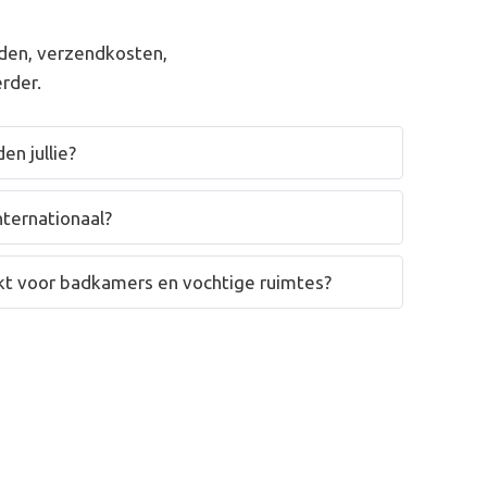
den, verzendkosten,
rder.
en jullie?
nternationaal?
hikt voor badkamers en vochtige ruimtes?