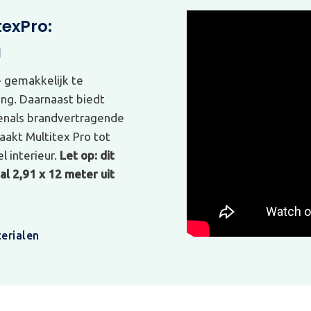
texPro:
g
e gemakkelijk te
ing. Daarnaast biedt
venals brandvertragende
akt Multitex Pro tot
l interieur.
Let op: dit
l 2,91 x 12 meter uit
erialen