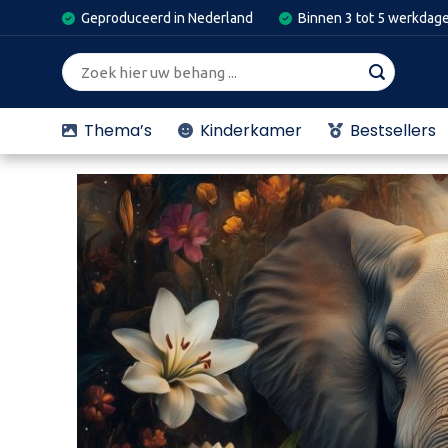
Skip
Geproduceerd in Nederland
Binnen 3 tot 5 werkdag
to
content
Zoeken
naar:
Thema’s
Kinderkamer
Bestsellers