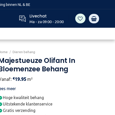
ing binnen NL & BE
Livechat
Ma - za 09:00 - 20:00
Home
/
Dieren behang
Majestueuze Olifant In
Bloemenzee Behang
€
Vanaf:
19.95
m²
lees meer
Hoge kwaliteit behang
Uitstekende klantenservice
Gratis verzending