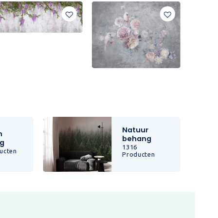
Natuur
n
behang
g
1316
ucten
Producten