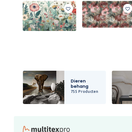
Dieren
behang
cten
755 Producten