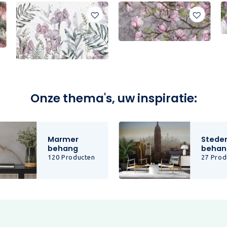
Onze thema's, uw inspiratie:
Marmer
Stede
behang
behan
120 Producten
27 Prod