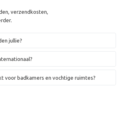
den, verzendkosten,
rder.
en jullie?
nternationaal?
hikt voor badkamers en vochtige ruimtes?