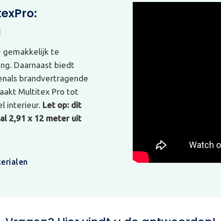
texPro:
g
e gemakkelijk te
ing. Daarnaast biedt
venals brandvertragende
akt Multitex Pro tot
l interieur.
Let op: dit
l 2,91 x 12 meter uit
erialen