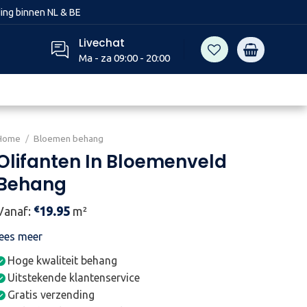
ing binnen NL & BE
Livechat
Ma - za 09:00 - 20:00
Home
/
Bloemen behang
Olifanten In Bloemenveld
Behang
€
Vanaf:
19.95
m²
lees meer
Hoge kwaliteit behang
Uitstekende klantenservice
Gratis verzending