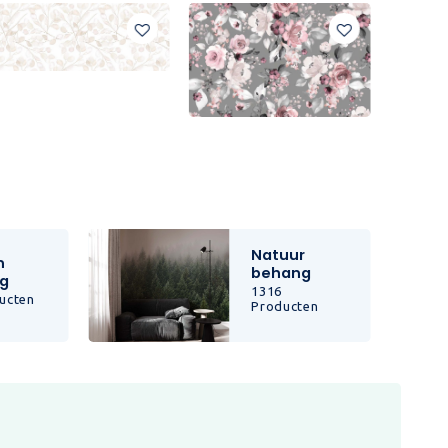
Natuur
n
behang
g
1316
ucten
Producten