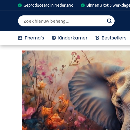
Skip
Geproduceerd in Nederland
Binnen 3 tot 5 werkdag
to
content
Zoeken
naar:
Thema’s
Kinderkamer
Bestsellers