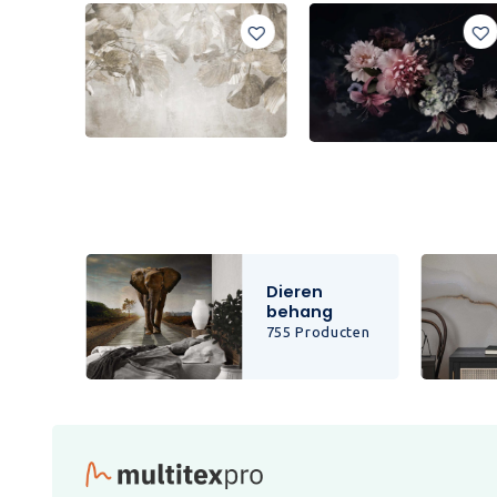
Dieren
behang
cten
755 Producten