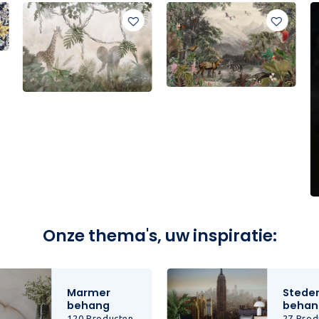
Onze thema's, uw inspiratie:
Marmer
Stede
behang
behan
120 Producten
27 Prod