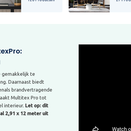
texPro:
g
e gemakkelijk te
ing. Daarnaast biedt
venals brandvertragende
akt Multitex Pro tot
l interieur.
Let op: dit
l 2,91 x 12 meter uit