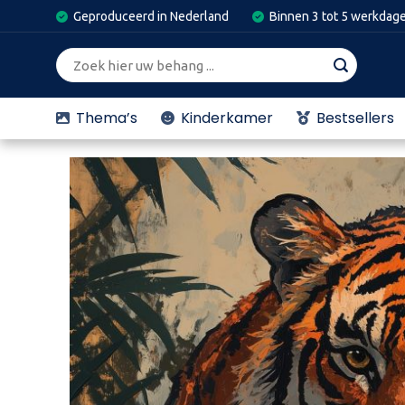
Skip
Geproduceerd in Nederland
Binnen 3 tot 5 werkdag
to
content
Zoeken
naar:
Thema’s
Kinderkamer
Bestsellers