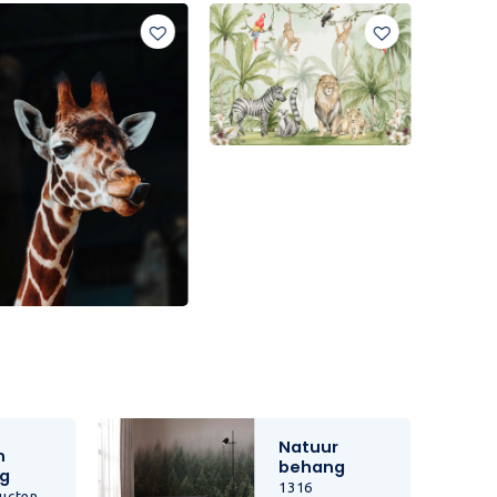
Natuur
n
behang
g
1316
ucten