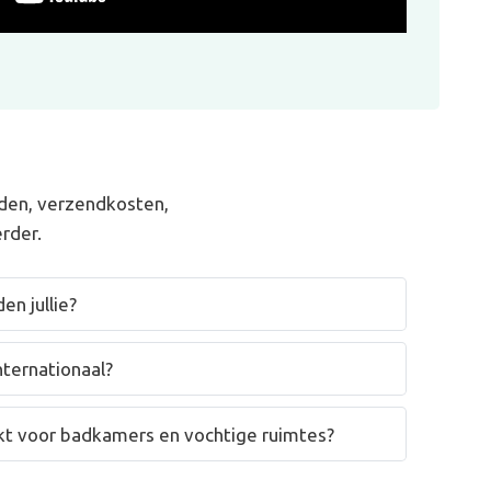
den, verzendkosten,
rder.
en jullie?
nternationaal?
hikt voor badkamers en vochtige ruimtes?