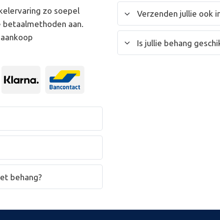
kelervaring zo soepel
Verzenden jullie ook i
e betaalmethoden aan.
w aankoop
Is jullie behang gesc
het behang?