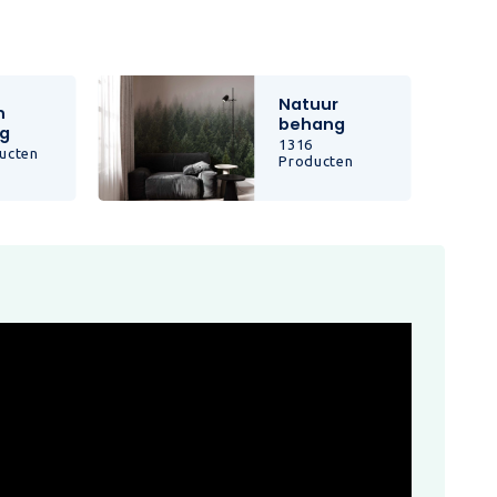
Natuur
n
behang
g
1316
ucten
Producten