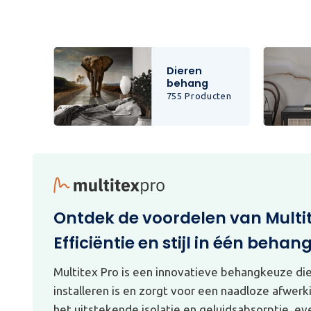
Dieren
behang
cten
755 Producten
Ontdek de voordelen van Multi
Efficiëntie en stijl in één behan
Multitex Pro is een innovatieve behangkeuze di
installeren is en zorgt voor een naadloze afwerk
het uitstekende isolatie en geluidsabsorptie, e