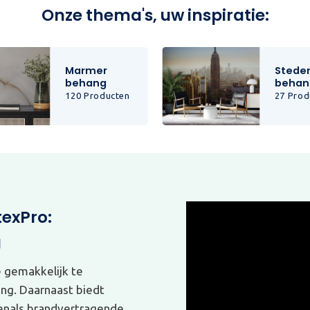
Onze thema's, uw inspiratie:
Marmer
Stede
behang
behan
120 Producten
27 Prod
texPro:
g
e gemakkelijk te
ing. Daarnaast biedt
venals brandvertragende