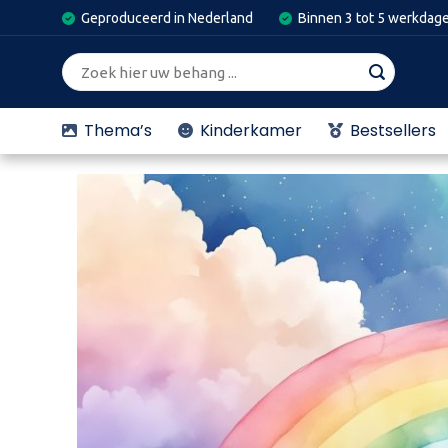
Skip
Geproduceerd in Nederland
Binnen 3 tot 5 werkdag
to
content
Zoeken
naar:
Thema’s
Kinderkamer
Bestsellers