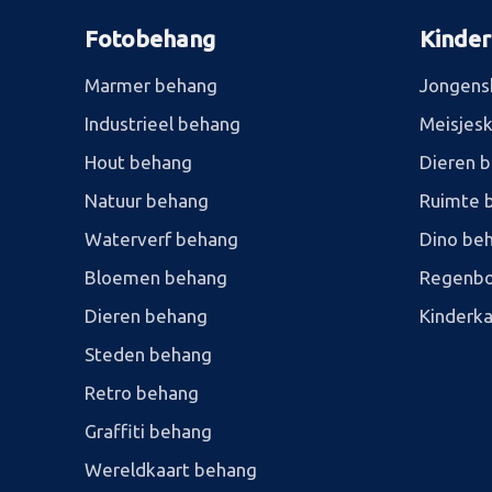
Fotobehang
Kinde
Marmer behang
Jongens
Industrieel behang
Meisjes
Hout behang
Dieren 
Natuur behang
Ruimte 
Waterverf behang
Dino be
Bloemen behang
Regenbo
Dieren behang
Kinderk
Steden behang
Retro behang
Graffiti behang
Wereldkaart behang