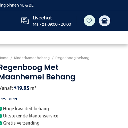
ing binnen NL & BE
Livechat
Ma - za 09:00 - 20:00
Home
/
Kinderkamer behang
/
Regenboog behang
Regenboog Met
Maanhemel Behang
€
Vanaf:
19.95
m²
lees meer
Hoge kwaliteit behang
Uitstekende klantenservice
Gratis verzending