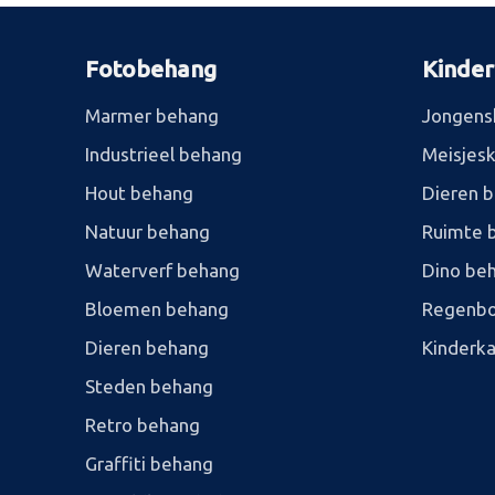
Fotobehang
Kinde
Marmer behang
Jongens
Industrieel behang
Meisjes
Hout behang
Dieren 
Natuur behang
Ruimte 
Waterverf behang
Dino be
Bloemen behang
Regenbo
Dieren behang
Kinderk
Steden behang
Retro behang
Graffiti behang