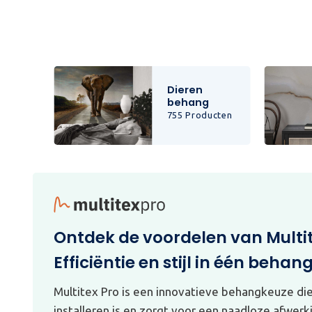
Dieren
behang
cten
755 Producten
Ontdek de voordelen van Multi
Efficiëntie en stijl in één behan
Multitex Pro is een innovatieve behangkeuze di
installeren is en zorgt voor een naadloze afwerk