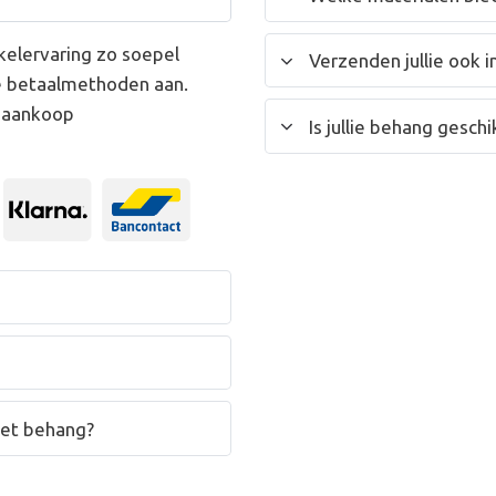
kelervaring zo soepel
Verzenden jullie ook i
e betaalmethoden aan.
w aankoop
Is jullie behang gesc
het behang?