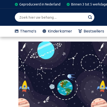
Skip
Geproduceerd in Nederland
Binnen 3 tot 5 werkdag
to
content
Zoeken
naar:
Thema’s
Kinderkamer
Bestsellers