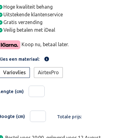
Hoge kwaliteit behang
Uitstekende klantenservice
Gratis verzending
Veilig betalen met iDeal
Koop nu, betaal later.
Kies een materiaal:
Variovlies
AirtexPro
Lengte (cm)
Hoogte (cm)
Totale prijs:
Bestel voor 20:00, geleverd voor
12 August