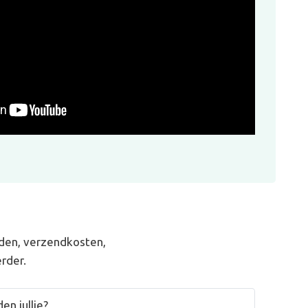
den, verzendkosten,
rder.
en jullie?