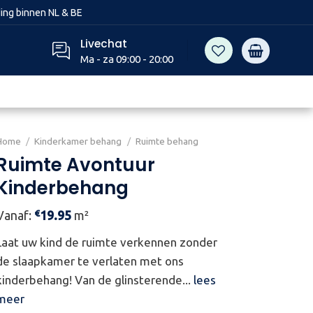
ing binnen NL & BE
Livechat
Ma - za 09:00 - 20:00
Home
/
Kinderkamer behang
/
Ruimte behang
Ruimte Avontuur
Kinderbehang
€
Vanaf:
19.95
m²
Laat uw kind de ruimte verkennen zonder
de slaapkamer te verlaten met ons
kinderbehang! Van de glinsterende...
lees
meer