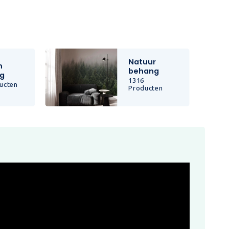
Natuur
n
behang
g
1316
ucten
Producten