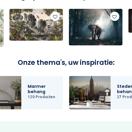
Onze thema's, uw inspiratie:
Marmer
Stede
behang
behan
120 Producten
27 Prod