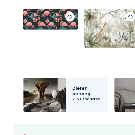
Dieren
behang
cten
755 Producten