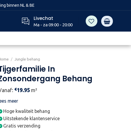
ing binnen NL & BE
Livechat
Ma - za 09:00 - 20:00
Home
/
Jungle behang
Tijgerfamilie In
Zonsondergang Behang
€
Vanaf:
19.95
m²
lees meer
Hoge kwaliteit behang
Uitstekende klantenservice
Gratis verzending