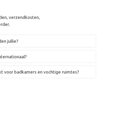
den, verzendkosten,
rder.
en jullie?
nternationaal?
hikt voor badkamers en vochtige ruimtes?