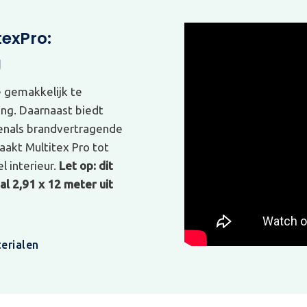
texPro:
g
e gemakkelijk te
ing. Daarnaast biedt
venals brandvertragende
akt Multitex Pro tot
l interieur.
Let op: dit
l 2,91 x 12 meter uit
erialen