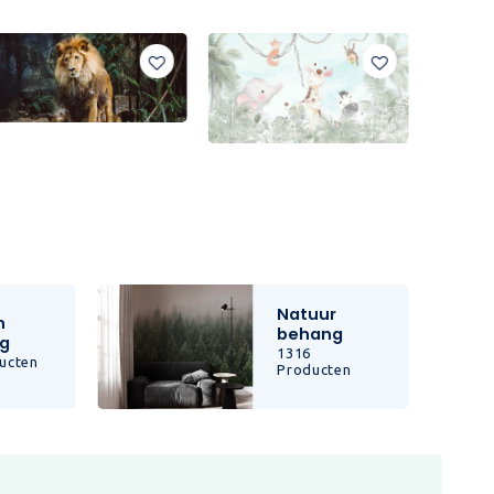
Natuur
n
behang
g
1316
ucten
Producten