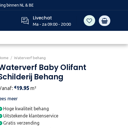
ing binnen NL & BE
Livechat
Ma - za 09:00 - 20:00
Home
/
Waterverf behang
Waterverf Baby Olifant
Schilderij Behang
€
Vanaf:
19.95
m²
lees meer
Hoge kwaliteit behang
Uitstekende klantenservice
Gratis verzending