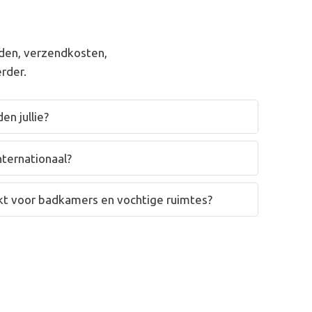
den, verzendkosten,
rder.
en jullie?
nternationaal?
hikt voor badkamers en vochtige ruimtes?