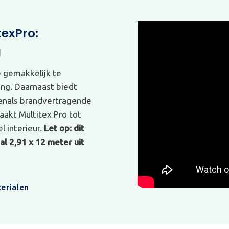
texPro:
g
e gemakkelijk te
ing. Daarnaast biedt
venals brandvertragende
akt Multitex Pro tot
l interieur.
Let op: dit
l 2,91 x 12 meter uit
erialen