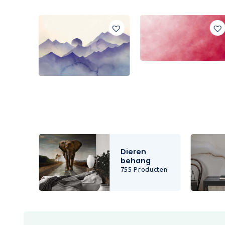
Dieren
behang
cten
755 Producten