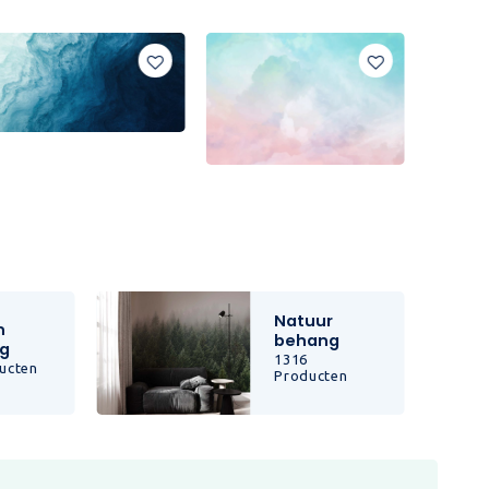
Natuur
n
behang
g
1316
ucten
Producten