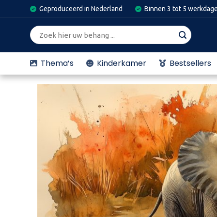
Skip
Geproduceerd in Nederland
Binnen 3 tot 5 werkdag
to
content
Zoeken
naar:
Thema’s
Kinderkamer
Bestsellers