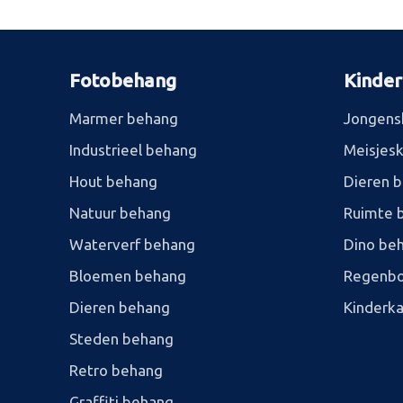
Fotobehang
Kinde
Marmer behang
Jongens
Industrieel behang
Meisjes
Hout behang
Dieren 
Natuur behang
Ruimte 
Waterverf behang
Dino be
Bloemen behang
Regenbo
Dieren behang
Kinderk
Steden behang
Retro behang
Graffiti behang