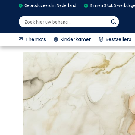
Skip
Geproduceerd in Nederland
Binnen 3 tot 5 werkdag
to
content
Zoeken
naar:
Thema’s
Kinderkamer
Bestsellers