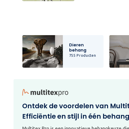
Dieren
behang
cten
755 Producten
Ontdek de voordelen van Multi
Efficiëntie en stijl in één behan
Multitex Pro is een innovatieve behangkeuze di