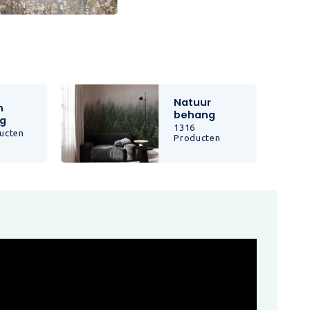
Natuur
n
behang
g
1316
ucten
Producten