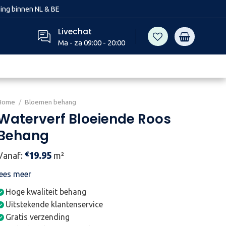
ing binnen NL & BE
Livechat
Ma - za 09:00 - 20:00
Home
/
Bloemen behang
Waterverf Bloeiende Roos
Behang
€
Vanaf:
19.95
m²
lees meer
Hoge kwaliteit behang
Uitstekende klantenservice
Gratis verzending