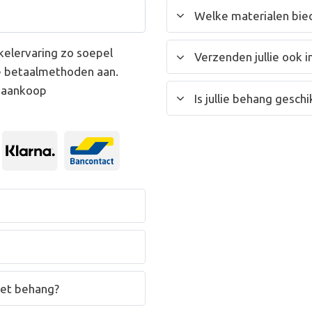
Welke materialen bied
kelervaring zo soepel
Verzenden jullie ook i
e betaalmethoden aan.
w aankoop
Is jullie behang gesc
het behang?