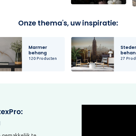
Onze thema's, uw inspiratie:
Marmer
Stede
behang
behan
120 Producten
27 Prod
texPro:
g
e gemakkelijk te