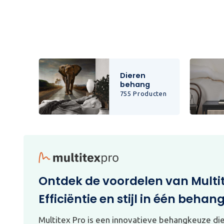
Dieren
behang
cten
755 Producten
Ontdek de voordelen van Multi
Efficiëntie en stijl in één behan
Multitex Pro is een innovatieve behangkeuze di