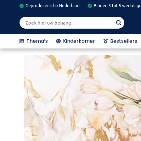
Skip
Geproduceerd in Nederland
Binnen 3 tot 5 werkdag
to
content
Zoeken
naar:
Thema’s
Kinderkamer
Bestsellers