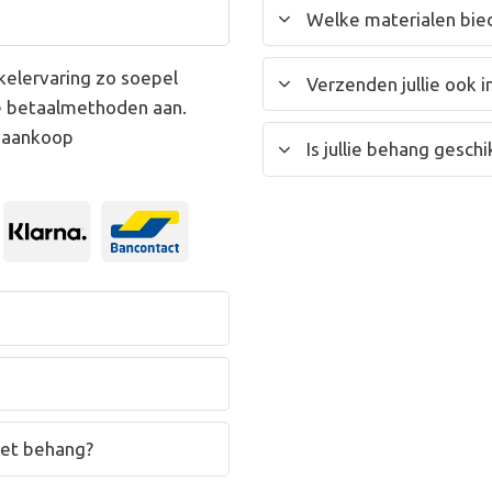
Welke materialen bied
kelervaring zo soepel
Verzenden jullie ook i
e betaalmethoden aan.
w aankoop
Is jullie behang gesc
het behang?