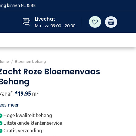
ing binnen NL & BE
Livechat
Ma - za 09:00 - 20:00
Home
/
Bloemen behang
Zacht Roze Bloemenvaas
Behang
€
Vanaf:
19.95
m²
lees meer
Hoge kwaliteit behang
Uitstekende klantenservice
Gratis verzending