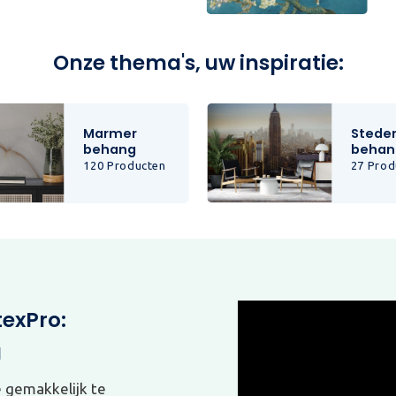
Onze thema's, uw inspiratie:
Marmer
Stede
behang
behan
120 Producten
27 Prod
texPro:
g
e gemakkelijk te