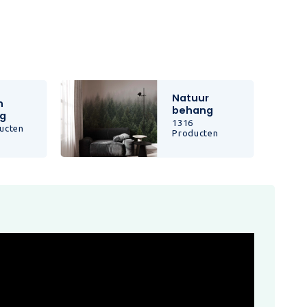
Natuur
n
behang
g
1316
ucten
Producten