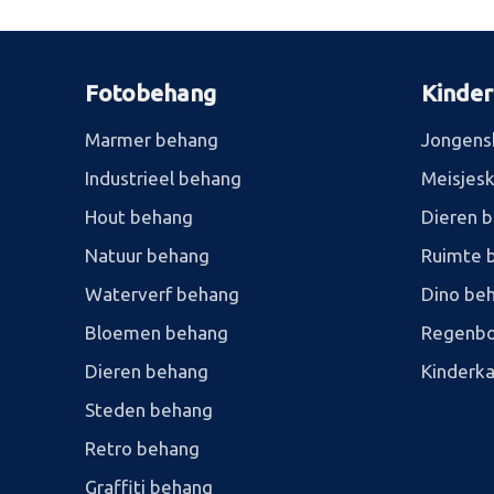
Fotobehang
Kinde
Marmer behang
Jongens
Industrieel behang
Meisjes
Hout behang
Dieren 
Natuur behang
Ruimte 
Waterverf behang
Dino be
Bloemen behang
Regenbo
Dieren behang
Kinderk
Steden behang
Retro behang
Graffiti behang