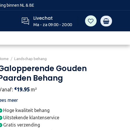
ing binnen NL & BE
Livechat
Ma - za 09:00 - 20:00
Home
/
Landschap behang
Galopperende Gouden
Paarden Behang
€
Vanaf:
19.95
m²
lees meer
Hoge kwaliteit behang
Uitstekende klantenservice
Gratis verzending