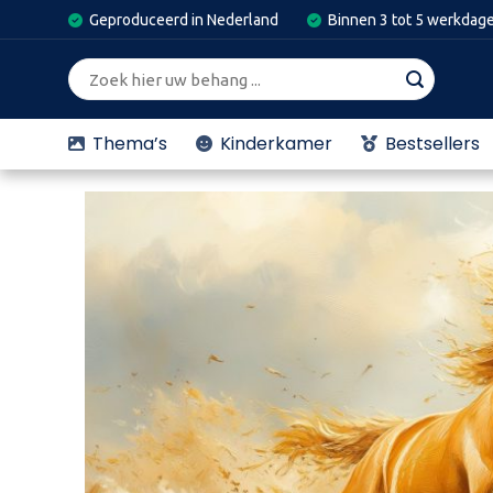
Skip
Geproduceerd in Nederland
Binnen 3 tot 5 werkdag
to
content
Zoeken
naar:
Thema’s
Kinderkamer
Bestsellers