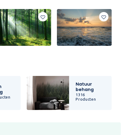
Natuur
n
behang
g
1316
ucten
Producten