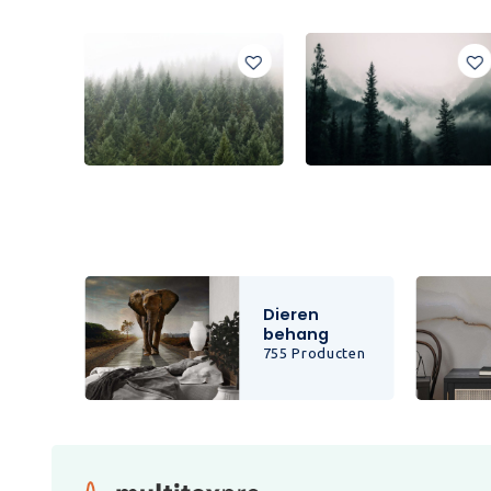
Dieren
behang
cten
755 Producten