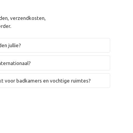
den, verzendkosten,
rder.
en jullie?
nternationaal?
hikt voor badkamers en vochtige ruimtes?