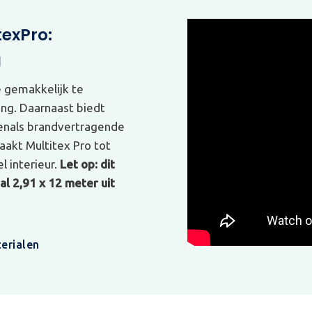
texPro:
g
e gemakkelijk te
ing. Daarnaast biedt
venals brandvertragende
akt Multitex Pro tot
l interieur.
Let op: dit
l 2,91 x 12 meter uit
erialen