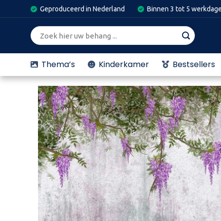
Skip
Geproduceerd in Nederland
Binnen 3 tot 5 werkdag
to
content
Zoeken
naar:
Thema’s
Kinderkamer
Bestsellers