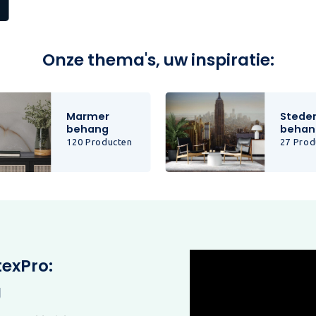
Onze thema's, uw inspiratie:
Marmer
Stede
behang
behan
120 Producten
27 Prod
texPro:
g