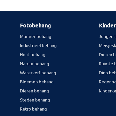
Fotobehang
Kinde
Marmer behang
Jongens
Industrieel behang
Meisjes
Hout behang
Dieren 
Natuur behang
Ruimte 
Waterverf behang
Dino be
Bloemen behang
Regenbo
Dieren behang
Kinderk
Steden behang
Retro behang