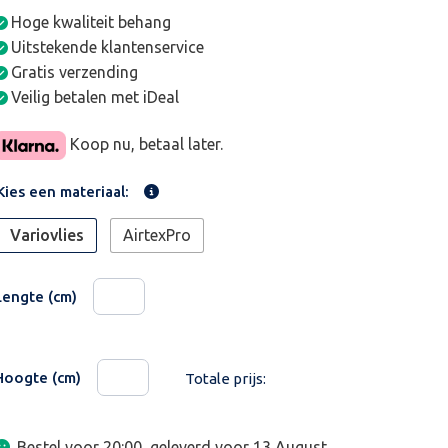
Hoge kwaliteit behang
Uitstekende klantenservice
Gratis verzending
Veilig betalen met iDeal
Koop nu, betaal later.
Kies een materiaal:
Variovlies
AirtexPro
Lengte (cm)
Hoogte (cm)
Totale prijs:
Bestel voor 20:00, geleverd voor
13 August