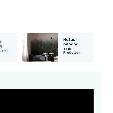
Natuur
n
behang
g
1316
ucten
Producten