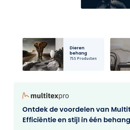
Dieren
behang
cten
755 Producten
Ontdek de voordelen van Multi
Efficiëntie en stijl in één behan