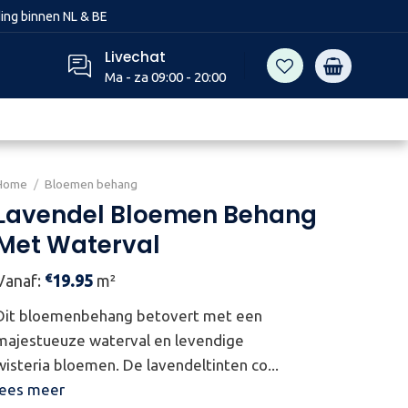
ing binnen NL & BE
Livechat
Ma - za 09:00 - 20:00
Home
/
Bloemen behang
Lavendel Bloemen Behang
Met Waterval
€
Vanaf:
19.95
m²
Dit bloemenbehang betovert met een
majestueuze waterval en levendige
wisteria bloemen. De lavendeltinten co...
lees meer