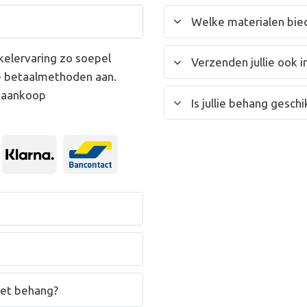
Welke materialen bied
kelervaring zo soepel
Verzenden jullie ook i
e betaalmethoden aan.
w aankoop
Is jullie behang gesc
het behang?