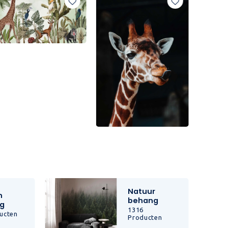
Natuur
n
behang
g
1316
ucten
Producten