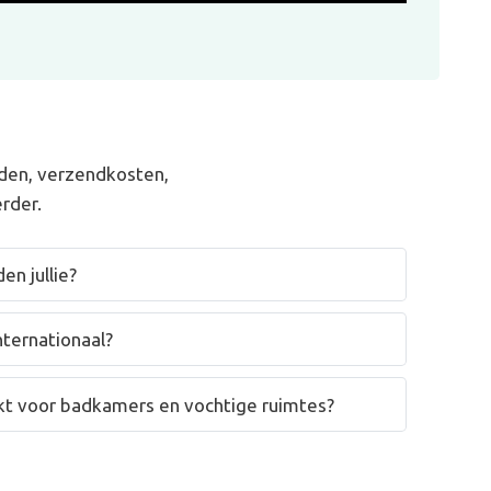
den, verzendkosten,
rder.
en jullie?
nternationaal?
hikt voor badkamers en vochtige ruimtes?