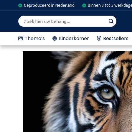
Skip
Geproduceerd in Nederland
Binnen 3 tot 5 werkdag
to
content
Zoeken
naar:
Thema’s
Kinderkamer
Bestsellers