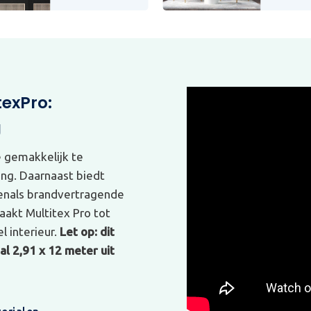
texPro:
g
e gemakkelijk te
ing. Daarnaast biedt
venals brandvertragende
akt Multitex Pro tot
l interieur.
Let op: dit
l 2,91 x 12 meter uit