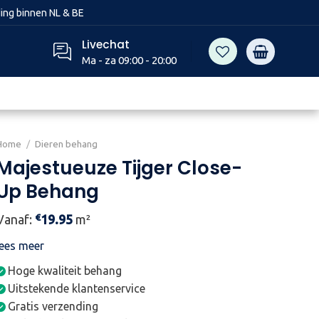
ing binnen NL & BE
Livechat
Ma - za 09:00 - 20:00
Home
/
Dieren behang
Majestueuze Tijger Close-
Up Behang
€
Vanaf:
19.95
m²
lees meer
Hoge kwaliteit behang
Uitstekende klantenservice
Gratis verzending