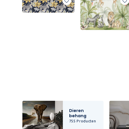
Dieren
behang
cten
755 Producten