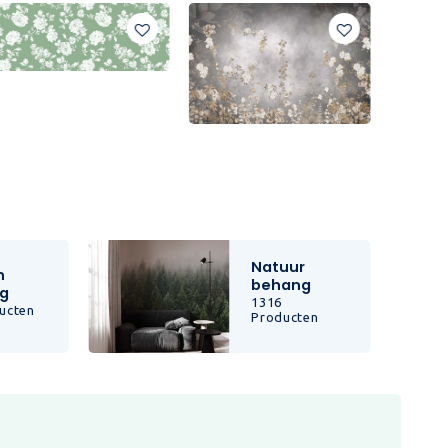
Natuur
n
behang
g
1316
ucten
Producten