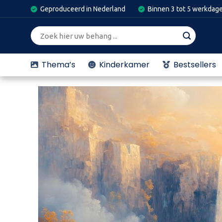
Skip
Geproduceerd in Nederland
Binnen 3 tot 5 werkdag
to
content
Zoeken
naar:
Thema’s
Kinderkamer
Bestsellers