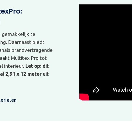
texPro:
g
e gemakkelijk te
ing. Daarnaast biedt
venals brandvertragende
akt Multitex Pro tot
l interieur.
Let op: dit
l 2,91 x 12 meter uit
erialen