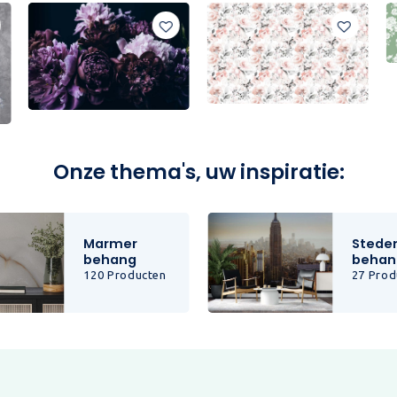
Onze thema's, uw inspiratie:
Marmer
Stede
behang
behan
120 Producten
27 Prod