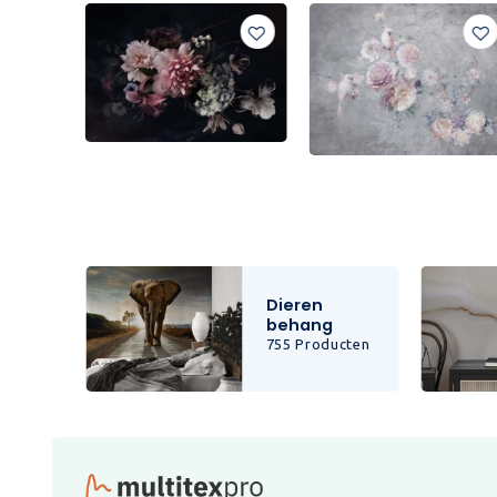
Dieren
behang
cten
755 Producten