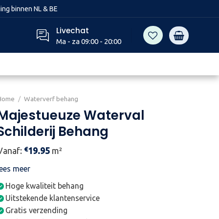
ing binnen NL & BE
Livechat
Ma - za 09:00 - 20:00
Home
/
Waterverf behang
Majestueuze Waterval
Schilderij Behang
€
Vanaf:
19.95
m²
lees meer
Hoge kwaliteit behang
Uitstekende klantenservice
Gratis verzending