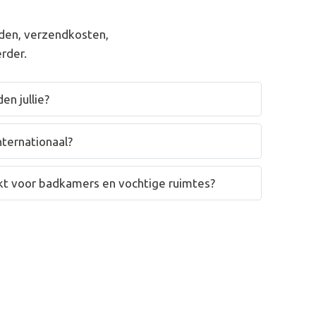
den, verzendkosten,
rder.
en jullie?
nternationaal?
hikt voor badkamers en vochtige ruimtes?