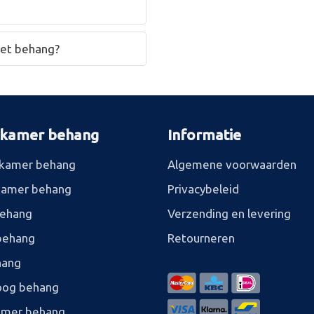
het behang?
rkamer behang
Informatie
kamer behang
Algemene voorwaarden
kamer behang
Privacybeleid
behang
Verzending en levering
behang
Retourneren
hang
og behang
amer behang