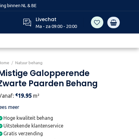
ing binnen NL & BE
Livechat
Ma - za 09:00 - 20:00
Home
/
Natuur behang
Mistige Galopperende
Zwarte Paarden Behang
€
Vanaf:
19.95
m²
lees meer
Hoge kwaliteit behang
Uitstekende klantenservice
Gratis verzending