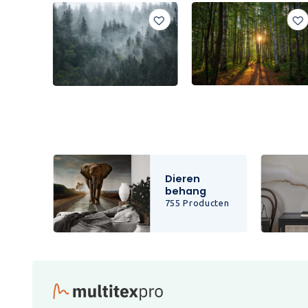
Dieren
behang
cten
755 Producten