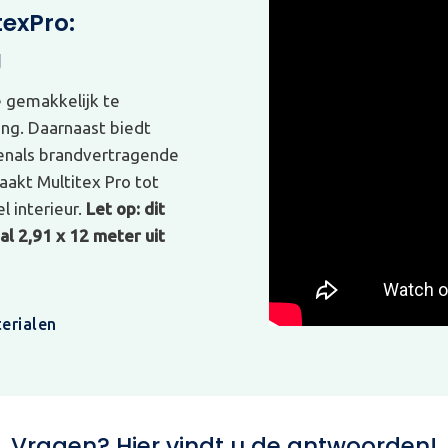
texPro:
g
e gemakkelijk te
ing. Daarnaast biedt
venals brandvertragende
akt Multitex Pro tot
l interieur.
Let op: dit
l 2,91 x 12 meter uit
erialen
Vragen? Hier vindt u de antwoorden!