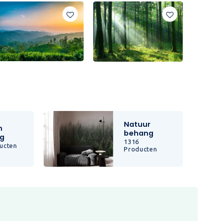
Natuur
n
behang
g
1316
ucten
Producten