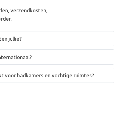
den, verzendkosten,
rder.
en jullie?
nternationaal?
hikt voor badkamers en vochtige ruimtes?