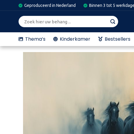
Skip
Geproduceerd in Nederland
Binnen 3 tot 5 werkdag
to
content
Zoeken
naar:
Thema’s
Kinderkamer
Bestsellers