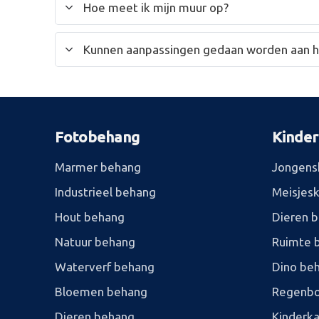
Hoe meet ik mijn muur op?
Kunnen aanpassingen gedaan worden aan 
Fotobehang
Kinde
Marmer behang
Jongens
Industrieel behang
Meisjes
Hout behang
Dieren 
Natuur behang
Ruimte 
Waterverf behang
Dino be
Bloemen behang
Regenbo
Dieren behang
Kinderk