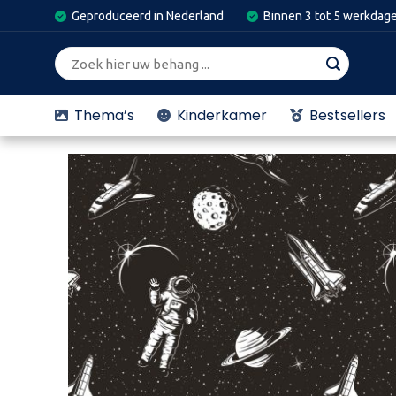
Skip
Geproduceerd in Nederland
Binnen 3 tot 5 werkdag
to
content
Zoeken
naar:
Thema’s
Kinderkamer
Bestsellers