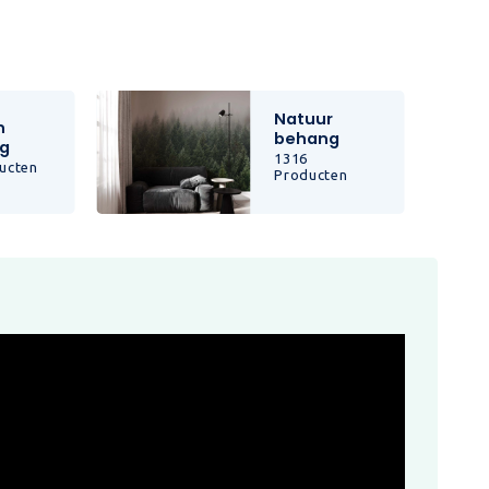
Natuur
n
behang
g
1316
ucten
Producten