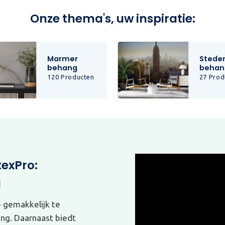
Onze thema's, uw inspiratie:
Marmer
Stede
behang
behan
120 Producten
27 Prod
texPro:
g
e gemakkelijk te
ing. Daarnaast biedt