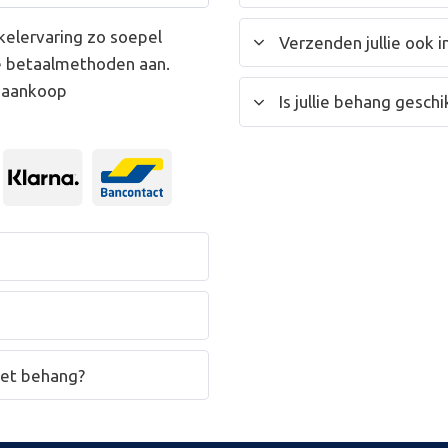
kelervaring zo soepel
Verzenden jullie ook i
e betaalmethoden aan.
w aankoop
Is jullie behang gesc
het behang?