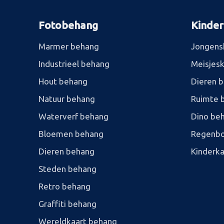
Fotobehang
Kinde
Marmer behang
Jongens
Industrieel behang
Meisjes
Hout behang
Dieren 
Natuur behang
Ruimte 
Waterverf behang
Dino be
Bloemen behang
Regenbo
Dieren behang
Kinderk
Steden behang
Retro behang
Graffiti behang
Wereldkaart behang