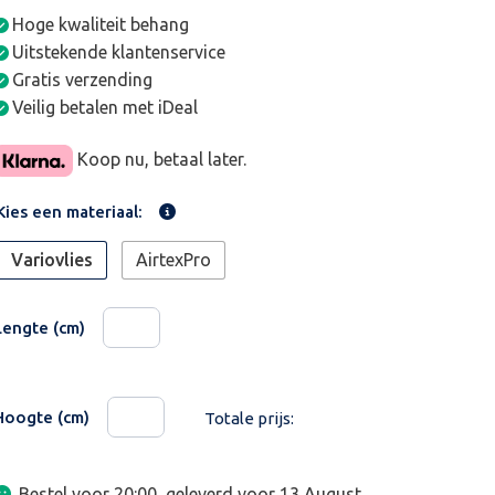
Hoge kwaliteit behang
Uitstekende klantenservice
Gratis verzending
Veilig betalen met iDeal
Koop nu, betaal later.
Kies een materiaal:
Variovlies
AirtexPro
Lengte (cm)
Hoogte (cm)
Totale prijs:
Bestel voor 20:00, geleverd voor
13 August