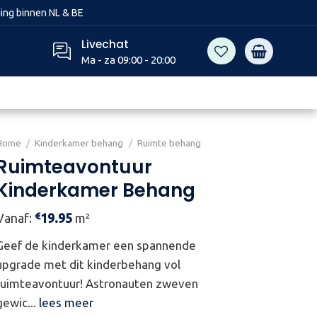
ing binnen NL & BE
Livechat
Ma - za 09:00 - 20:00
Home
/
Kinderkamer behang
/
Ruimte behang
Ruimteavontuur
Kinderkamer Behang
€
Vanaf:
19.95
m²
Geef de kinderkamer een spannende
upgrade met dit kinderbehang vol
ruimteavontuur! Astronauten zweven
gewic...
lees meer