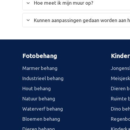
Hoe meet ik mijn muur op?
Kunnen aanpassingen gedaan worden aan 
Fotobehang
Kinde
Marmer behang
Jongens
Industrieel behang
Meisjes
Hout behang
Dieren 
Natuur behang
Ruimte 
Waterverf behang
Dino be
Bloemen behang
Regenbo
Dieren behang
Kinderk