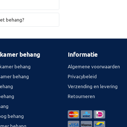
het behang?
rkamer behang
Informatie
kamer behang
Algemene voorwaarden
kamer behang
Privacybeleid
behang
Verzending en levering
behang
Retourneren
hang
og behang
amer behang