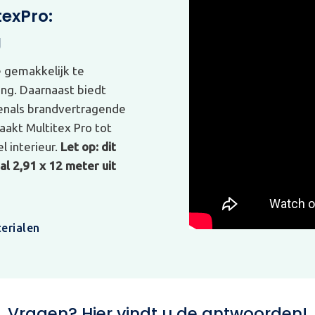
texPro:
g
e gemakkelijk te
ing. Daarnaast biedt
venals brandvertragende
akt Multitex Pro tot
l interieur.
Let op: dit
l 2,91 x 12 meter uit
erialen
Vragen? Hier vindt u de antwoorden!