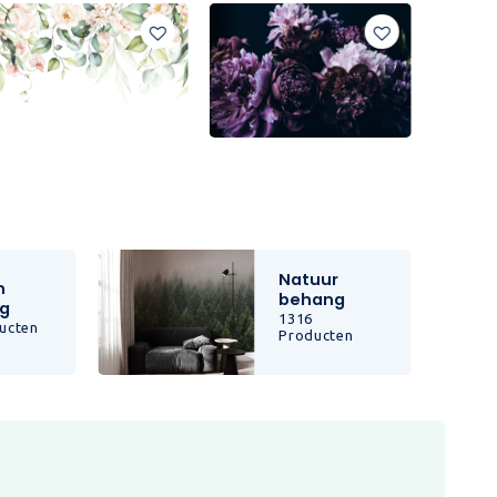
Natuur
n
behang
g
1316
ucten
Producten