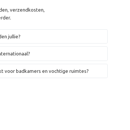
den, verzendkosten,
rder.
en jullie?
nternationaal?
hikt voor badkamers en vochtige ruimtes?