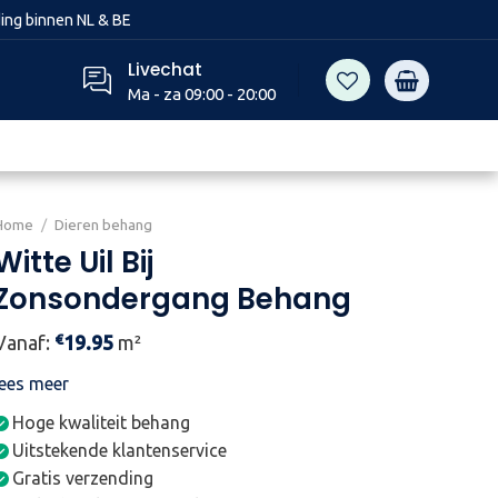
ing binnen NL & BE
Livechat
Ma - za 09:00 - 20:00
Home
/
Dieren behang
Witte Uil Bij
Zonsondergang Behang
€
Vanaf:
19.95
m²
lees meer
Hoge kwaliteit behang
Uitstekende klantenservice
Gratis verzending