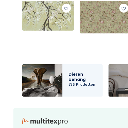
Dieren
behang
cten
755 Producten