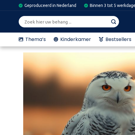
Skip
Geproduceerd in Nederland
Binnen 3 tot 5 werkdag
to
content
Zoeken
naar:
Thema’s
Kinderkamer
Bestsellers