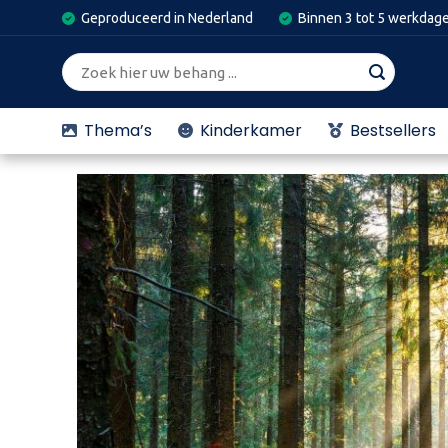
Skip
Geproduceerd in Nederland
Binnen 3 tot 5 werkdag
to
content
Zoeken
naar:
Thema’s
Kinderkamer
Bestsellers