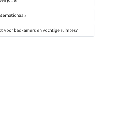
en jullie?
nternationaal?
hikt voor badkamers en vochtige ruimtes?