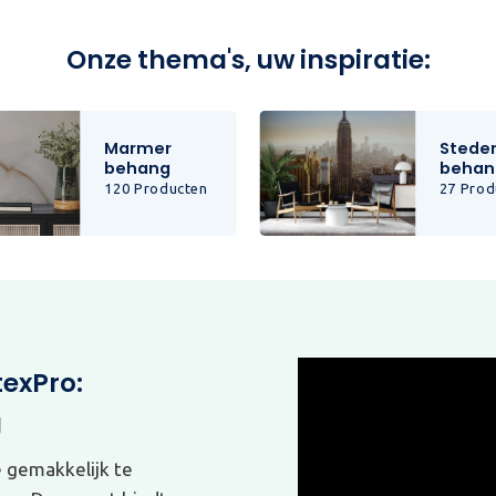
Onze thema's, uw inspiratie:
Marmer
Stede
behang
behan
120 Producten
27 Prod
texPro:
g
e gemakkelijk te