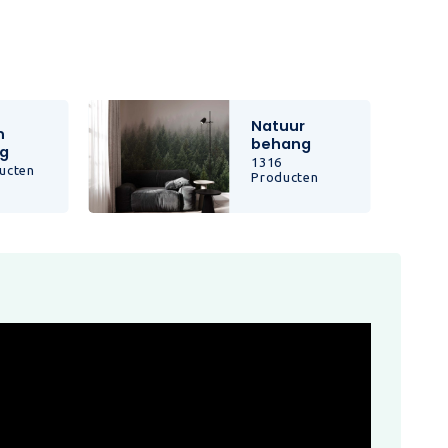
Natuur
n
behang
g
1316
ucten
Producten