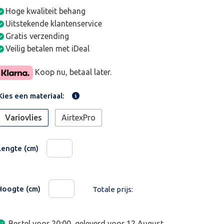
Hoge kwaliteit behang
Uitstekende klantenservice
Gratis verzending
Veilig betalen met iDeal
Koop nu, betaal later.
Kies een materiaal:
Variovlies
AirtexPro
Lengte (cm)
Hoogte (cm)
Totale prijs:
Bestel voor 20:00, geleverd voor
12 August