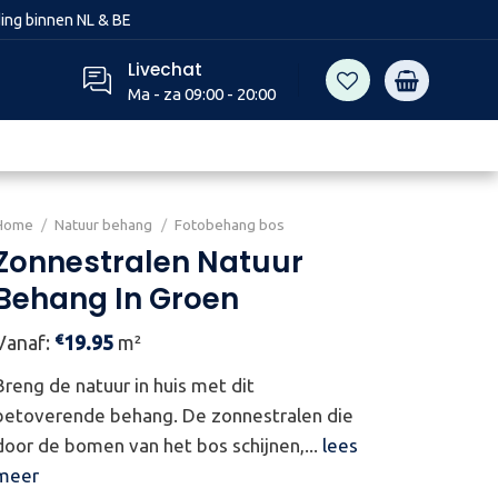
ing binnen NL & BE
Livechat
Ma - za 09:00 - 20:00
Home
/
Natuur behang
/
Fotobehang bos
Zonnestralen Natuur
Behang In Groen
€
Vanaf:
19.95
m²
Breng de natuur in huis met dit
betoverende behang. De zonnestralen die
door de bomen van het bos schijnen,...
lees
meer