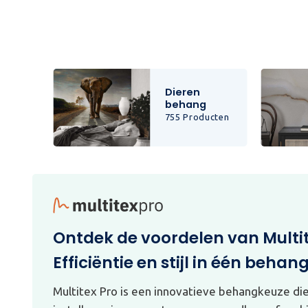
Dieren
behang
cten
755 Producten
Ontdek de voordelen van Multi
Efficiëntie en stijl in één behan
Multitex Pro is een innovatieve behangkeuze di