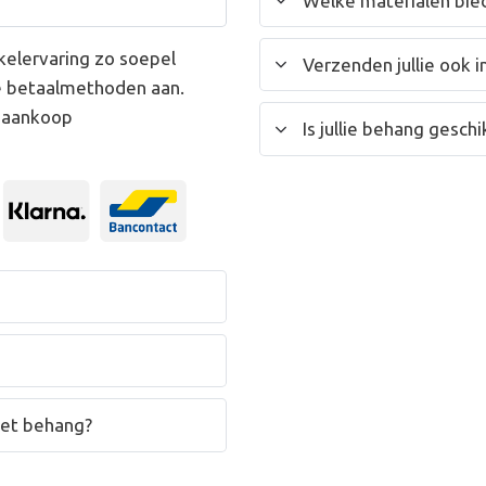
Welke materialen bied
kelervaring zo soepel
Verzenden jullie ook i
e betaalmethoden aan.
w aankoop
Is jullie behang gesc
het behang?