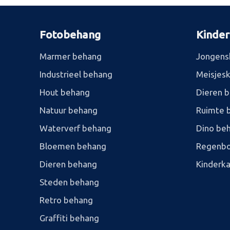
Fotobehang
Kinde
Marmer behang
Jongens
Industrieel behang
Meisjes
Hout behang
Dieren 
Natuur behang
Ruimte 
Waterverf behang
Dino be
Bloemen behang
Regenbo
Dieren behang
Kinderk
Steden behang
Retro behang
Graffiti behang