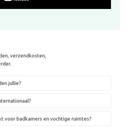
den, verzendkosten,
rder.
en jullie?
nternationaal?
hikt voor badkamers en vochtige ruimtes?