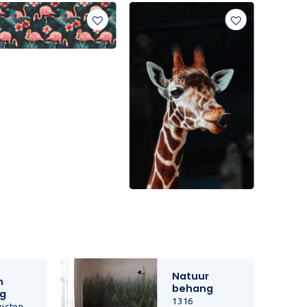
Natuur
n
behang
g
1316
ucten