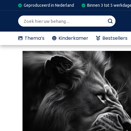
Skip
Geproduceerd in Nederland
Binnen 3 tot 5 werkdag
to
content
Zoeken
naar:
Thema’s
Kinderkamer
Bestsellers