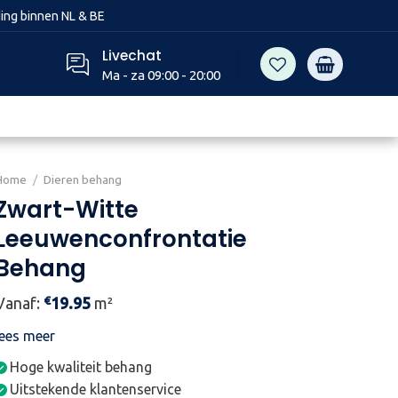
ing binnen NL & BE
Livechat
Ma - za 09:00 - 20:00
Home
/
Dieren behang
Zwart-Witte
Leeuwenconfrontatie
Behang
€
Vanaf:
19.95
m²
lees meer
Hoge kwaliteit behang
Uitstekende klantenservice