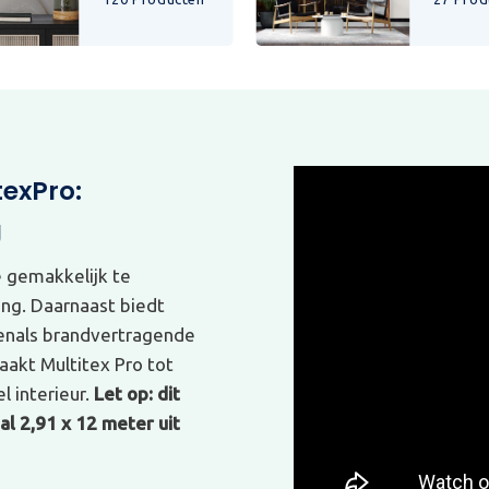
texPro:
g
e gemakkelijk te
ing. Daarnaast biedt
venals brandvertragende
akt Multitex Pro tot
l interieur.
Let op: dit
l 2,91 x 12 meter uit