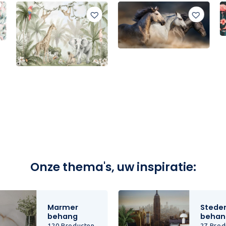
Onze thema's, uw inspiratie:
Marmer
Stede
behang
behan
120 Producten
27 Prod