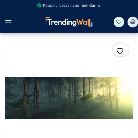
Skip
Koop nu, betaal later met Klarna.
to
content