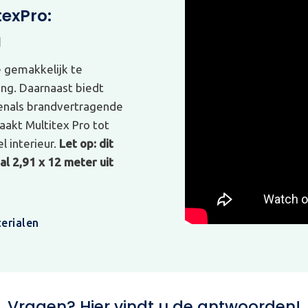
texPro:
g
e gemakkelijk te
ing. Daarnaast biedt
venals brandvertragende
akt Multitex Pro tot
l interieur.
Let op: dit
l 2,91 x 12 meter uit
erialen
Vragen? Hier vindt u de antwoorden!