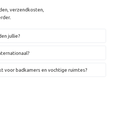
den, verzendkosten,
rder.
en jullie?
nternationaal?
hikt voor badkamers en vochtige ruimtes?