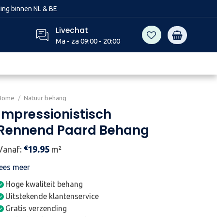
ing binnen NL & BE
Livechat
Ma - za 09:00 - 20:00
Home
/
Natuur behang
Impressionistisch
Rennend Paard Behang
€
Vanaf:
19.95
m²
lees meer
Hoge kwaliteit behang
Uitstekende klantenservice
Gratis verzending