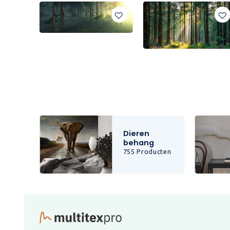
Dieren
behang
cten
755 Producten