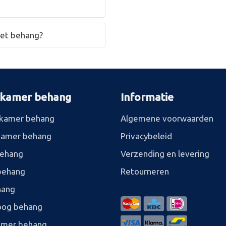
het behang?
rkamer behang
Informatie
kamer behang
Algemene voorwaarden
kamer behang
Privacybeleid
behang
Verzending en levering
behang
Retourneren
hang
og behang
amer behang