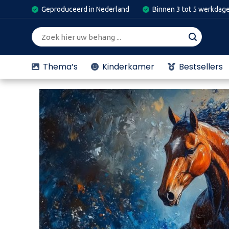
Skip
Geproduceerd in Nederland
Binnen 3 tot 5 werkdag
to
content
Zoeken
naar:
Thema’s
Kinderkamer
Bestsellers