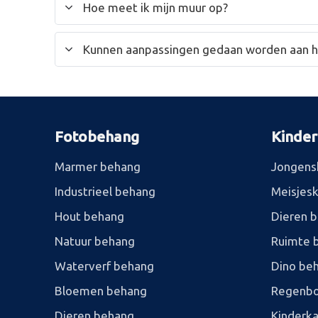
Hoe meet ik mijn muur op?
Kunnen aanpassingen gedaan worden aan 
Fotobehang
Kinde
Marmer behang
Jongens
Industrieel behang
Meisjes
Hout behang
Dieren 
Natuur behang
Ruimte 
Waterverf behang
Dino be
Bloemen behang
Regenbo
Dieren behang
Kinderk