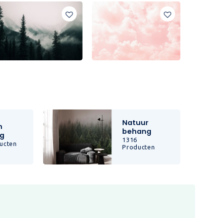
Natuur
n
behang
g
1316
ucten
Producten