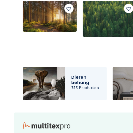
Dieren
behang
cten
755 Producten