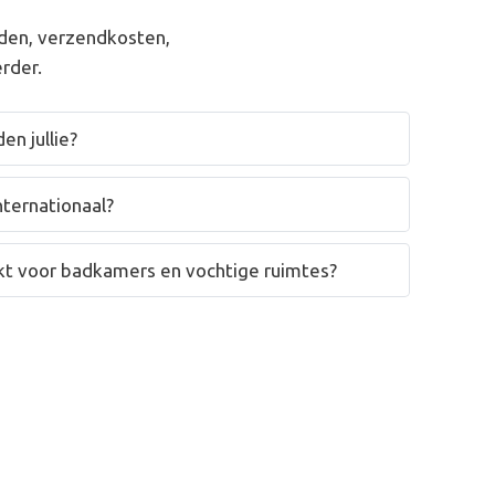
den, verzendkosten,
rder.
en jullie?
nternationaal?
hikt voor badkamers en vochtige ruimtes?