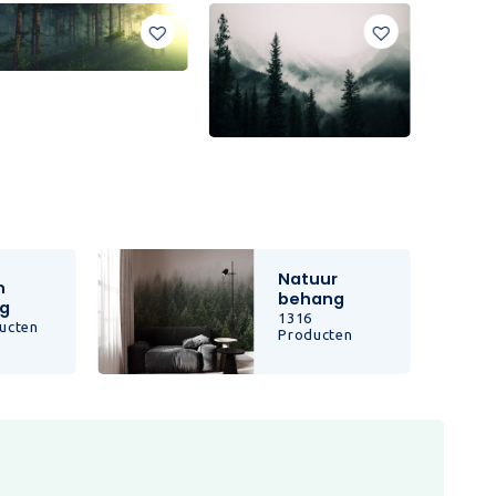
Natuur
n
behang
g
1316
ucten
Producten