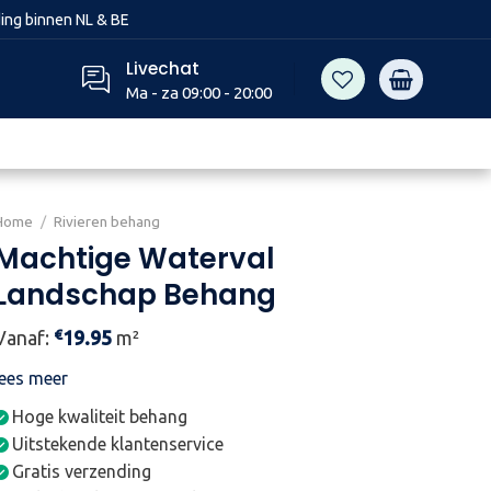
ing binnen NL & BE
Livechat
Ma - za 09:00 - 20:00
Home
/
Rivieren behang
Machtige Waterval
Landschap Behang
€
Vanaf:
19.95
m²
lees meer
Hoge kwaliteit behang
Uitstekende klantenservice
Gratis verzending