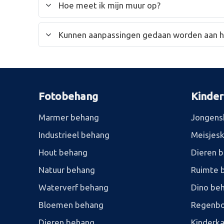
Hoe meet ik mijn muur op?
Kunnen aanpassingen gedaan worden aan 
Fotobehang
Kinde
Marmer behang
Jongens
Industrieel behang
Meisjes
Hout behang
Dieren 
Natuur behang
Ruimte 
Waterverf behang
Dino be
Bloemen behang
Regenbo
Dieren behang
Kinderk