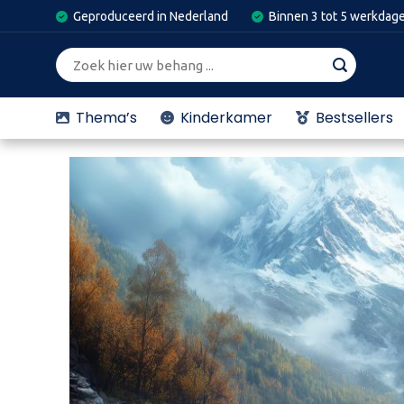
Skip
Geproduceerd in Nederland
Binnen 3 tot 5 werkdag
to
content
Zoeken
naar:
Thema’s
Kinderkamer
Bestsellers