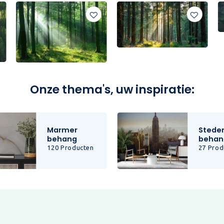
Onze thema's, uw inspiratie:
Marmer
Stede
behang
behan
120 Producten
27 Prod