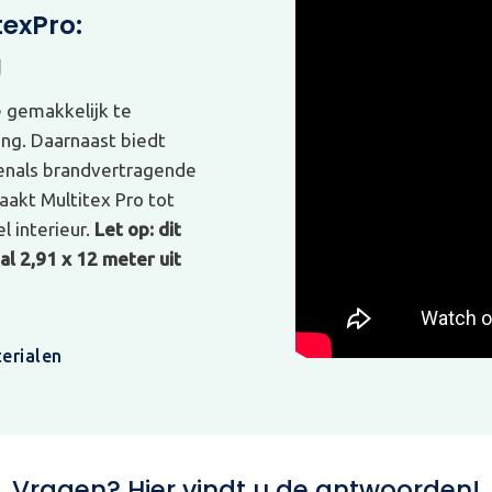
texPro:
g
e gemakkelijk te
ing. Daarnaast biedt
venals brandvertragende
akt Multitex Pro tot
l interieur.
Let op: dit
l 2,91 x 12 meter uit
erialen
Vragen? Hier vindt u de antwoorden!