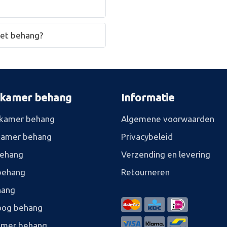
het behang?
rkamer behang
Informatie
kamer behang
Algemene voorwaarden
kamer behang
Privacybeleid
behang
Verzending en levering
behang
Retourneren
hang
og behang
amer behang