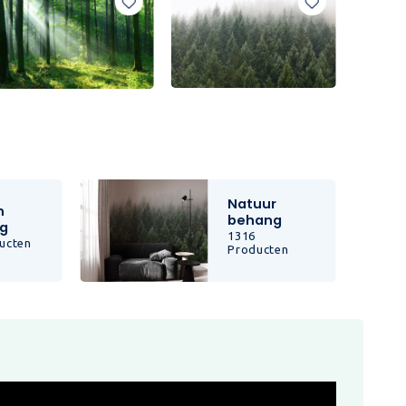
Natuur
n
behang
g
1316
ucten
Producten