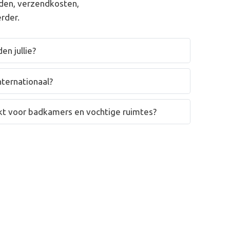
den, verzendkosten,
rder.
en jullie?
nternationaal?
hikt voor badkamers en vochtige ruimtes?