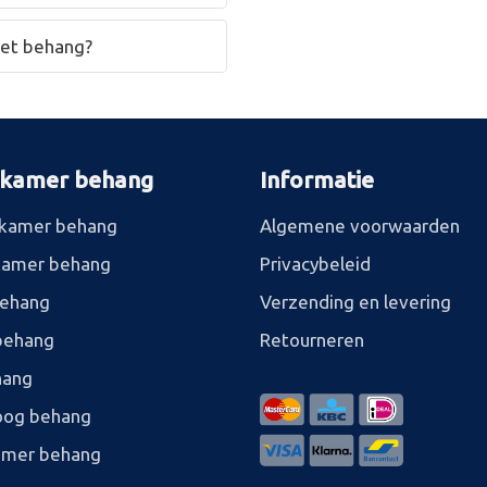
het behang?
rkamer behang
Informatie
kamer behang
Algemene voorwaarden
kamer behang
Privacybeleid
behang
Verzending en levering
behang
Retourneren
hang
og behang
amer behang