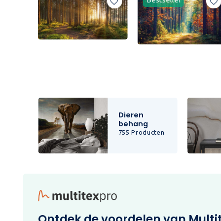
Dieren
behang
cten
755 Producten
Ontdek de voordelen van Multi