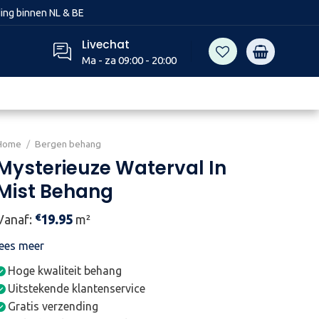
ing binnen NL & BE
Livechat
Ma - za 09:00 - 20:00
Home
/
Bergen behang
Mysterieuze Waterval In
Mist Behang
€
Vanaf:
19.95
m²
lees meer
Hoge kwaliteit behang
Uitstekende klantenservice
Gratis verzending