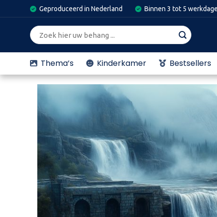
Skip
Geproduceerd in Nederland
Binnen 3 tot 5 werkdag
to
content
Zoeken
naar:
Thema’s
Kinderkamer
Bestsellers