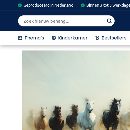
Skip
Geproduceerd in Nederland
Binnen 3 tot 5 werkdag
to
content
Zoeken
naar:
Thema’s
Kinderkamer
Bestsellers