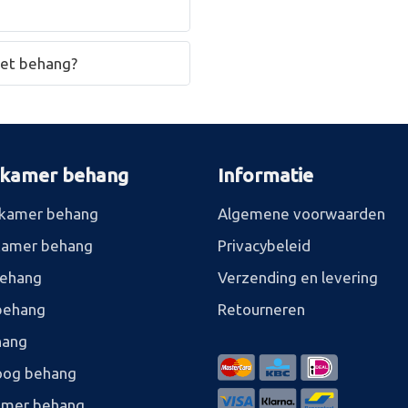
het behang?
rkamer behang
Informatie
kamer behang
Algemene voorwaarden
kamer behang
Privacybeleid
behang
Verzending en levering
behang
Retourneren
hang
og behang
amer behang