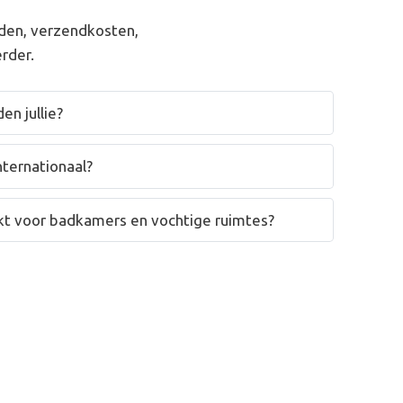
den, verzendkosten,
rder.
en jullie?
nternationaal?
hikt voor badkamers en vochtige ruimtes?