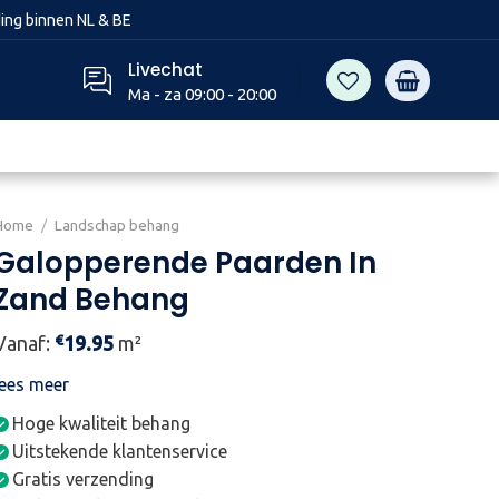
ing binnen NL & BE
Livechat
Ma - za 09:00 - 20:00
Home
/
Landschap behang
Galopperende Paarden In
Zand Behang
€
Vanaf:
19.95
m²
lees meer
Hoge kwaliteit behang
Uitstekende klantenservice
Gratis verzending