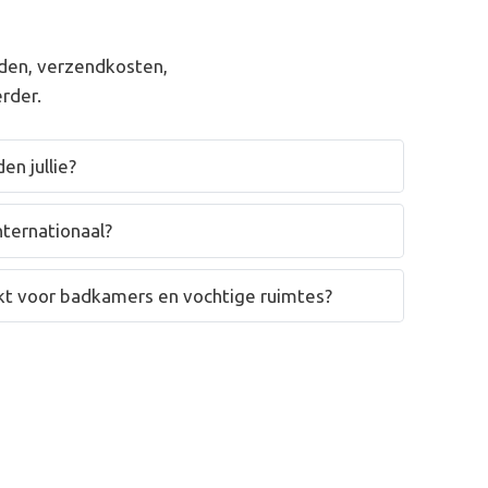
den, verzendkosten,
rder.
en jullie?
nternationaal?
hikt voor badkamers en vochtige ruimtes?