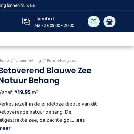
ing binnen NL & BE
Livechat
Ma - za 09:00 - 20:00
Home
/
Natuur behang
/
Fotobehang zee
Betoverend Blauwe Zee
Natuur Behang
€
Vanaf:
19.95
m²
Verlies jezelf in de eindeloze diepte van dit
betoverende natuur behang. De
uitgestrekte zee, de zachte gol...
lees
meer