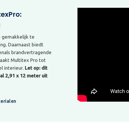
texPro:
g
e gemakkelijk te
ing. Daarnaast biedt
venals brandvertragende
akt Multitex Pro tot
l interieur.
Let op: dit
l 2,91 x 12 meter uit
erialen