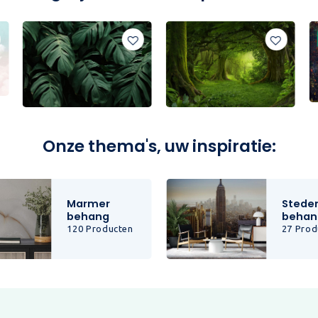
Onze thema's, uw inspiratie:
Marmer
Stede
behang
behan
120 Producten
27 Prod