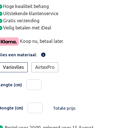
Hoge kwaliteit behang
Uitstekende klantenservice
Gratis verzending
Veilig betalen met iDeal
Koop nu, betaal later.
Kies een materiaal:
Variovlies
AirtexPro
Lengte (cm)
Hoogte (cm)
Totale prijs:
Bestel voor 20:00, geleverd voor
15 August