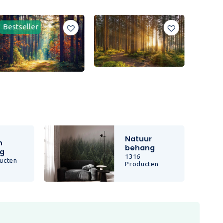
Bestseller
Natuur
n
behang
g
1316
ucten
Producten