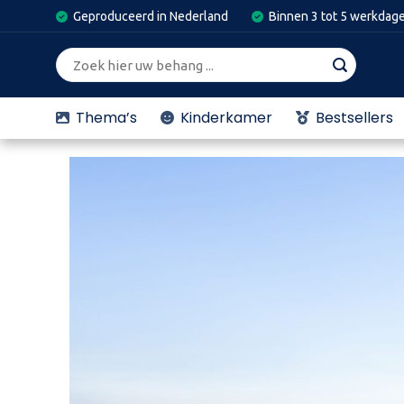
Skip
Geproduceerd in Nederland
Binnen 3 tot 5 werkdag
to
content
Zoeken
naar:
Thema’s
Kinderkamer
Bestsellers